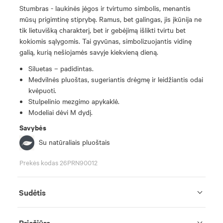
Stumbras - laukinės jėgos ir tvirtumo simbolis, menantis
mūsų prigimtinę stiprybę. Ramus, bet galingas, jis įkūnija ne
tik lietuvišką charakterį, bet ir gebėjimą išlikti tvirtu bet
kokiomis sąlygomis. Tai gyvūnas, simbolizuojantis vidinę
galią, kurią nešiojamės savyje kiekvieną dieną.
Siluetas – padidintas.
Medvilnės pluoštas, sugeriantis drėgmę ir leidžiantis odai
kvėpuoti.
Stulpelinio mezgimo apykaklė.
Modeliai dėvi M dydį.
Savybės
Su natūraliais pluoštais
Prekės kodas 26PRN90012
Sudėtis
Priežiūra