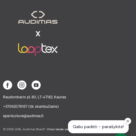
Raudondvario pl. 80, LT-47182, Kaunas
+37062078167 (tik skambučiams)
eparduotuve@audimas.lt
© 2026 UAB „Audimas Brand“.
Visos teisės saugomos.