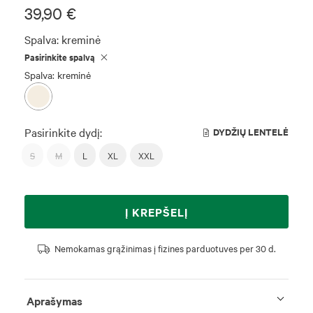
39,90 €
Spalva:
kreminė
Pasirinkite spalvą
Spalva: kreminė
Pasirinkite dydį:
DYDŽIŲ LENTELĖ
S
M
L
XL
XXL
Į KREPŠELĮ
Nemokamas grąžinimas į fizines parduotuves per 30 d.
Aprašymas