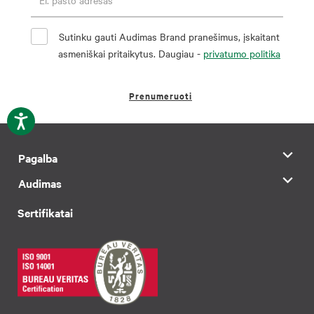
Sutinku gauti Audimas Brand pranešimus, įskaitant
asmeniškai pritaikytus. Daugiau -
privatumo politika
Prenumeruoti
Pagalba
Audimas
Sertifikatai