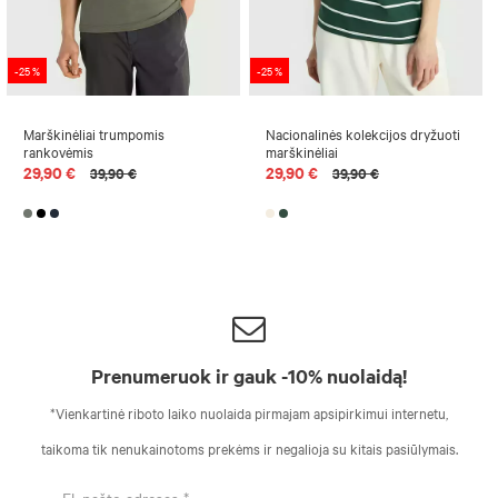
-25 %
-25 %
Marškinėliai trumpomis
Nacionalinės kolekcijos dryžuoti
rankovėmis
marškinėliai
29,90 €
29,90 €
39,90 €
39,90 €
Prenumeruok ir gauk -10% nuolaidą!
*Vienkartinė riboto laiko nuolaida pirmajam apsipirkimui internetu,
taikoma tik nenukainotoms prekėms ir negalioja su kitais pasiūlymais.