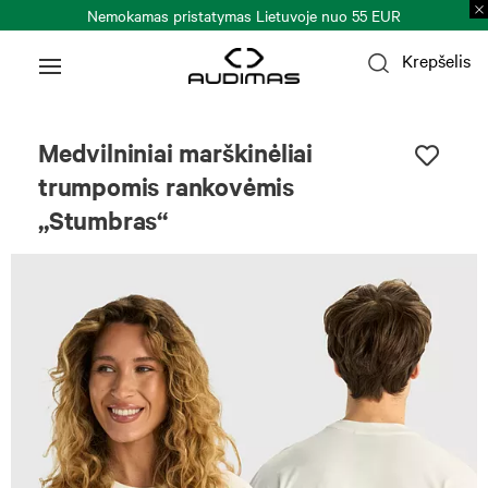
Nemokamas pristatymas Lietuvoje nuo 55 EUR
Krepšelis
Uniseksas
Medvilniniai marškinėliai
trumpomis rankovėmis
„Stumbras“