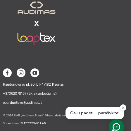
Raudondvario pl. 80, LT-47182, Kaunas
+37062078167 (tik skambučiams)
eparduotuve@audimas.lt
© 2026 UAB „Audimas Brand“.
Visos teisės saugomos.
Sprendimas:
ELECTRONIC LAB