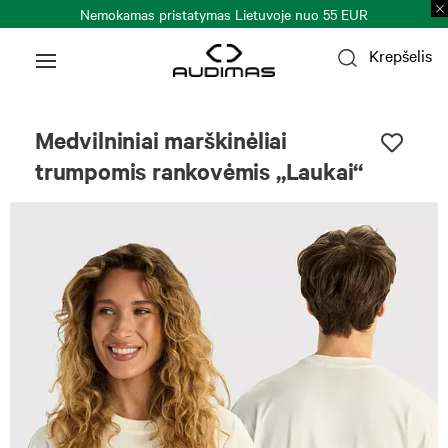
Nemokamas pristatymas Lietuvoje nuo 55 EUR
Krepšelis
Uniseksas
Medvilniniai marškinėliai
trumpomis rankovėmis „Laukai“