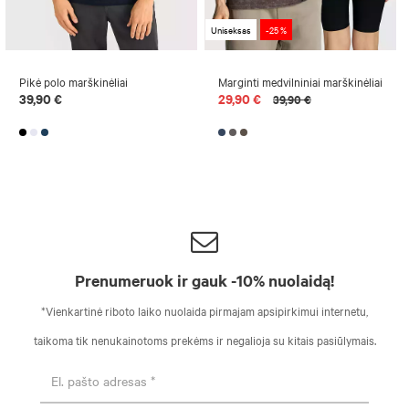
Uniseksas
-25 %
Pikė polo marškinėliai
Marginti medvilniniai marškinėliai
39,90 €
29,90 €
39,90 €
Prenumeruok ir gauk -10% nuolaidą!
*Vienkartinė riboto laiko nuolaida pirmajam apsipirkimui internetu,
taikoma tik nenukainotoms prekėms ir negalioja su kitais pasiūlymais.