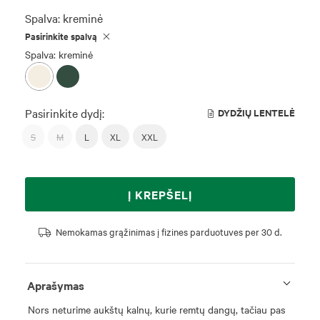
Spalva:
kreminė
Pasirinkite spalvą
Spalva: kreminė
Pasirinkite dydį:
DYDŽIŲ LENTELĖ
S
M
L
XL
XXL
Į KREPŠELĮ
Nemokamas grąžinimas į fizines parduotuves per 30 d.
Aprašymas
Nors neturime aukštų kalnų, kurie remtų dangų, tačiau pas