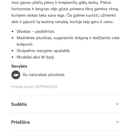
mus gausu plačių pievų ir kvepiančių gėlių laukų. Platus
horizontas ir lengvas vėjo gūsis primena tikrą gamtos ritmą,
kuriame viskas teka sava eiga. Čia galime sustoti, užmerkti
akis ir pjausti tą laukinę ramybę, kurioje taip gera ir ramu.
Siluetas – padidintas.
Medvilnės pluoštas, sugeriantis drėgmę ir leidžiantis odai
kvėpuoti.
Stulpelinio mezgimo apykaklė.
Modeliai dėvi M dydį.
Savybės
Su natūraliais pluoštais
Prekės kodas 26PRN90013
Sudėtis
Priežiūra