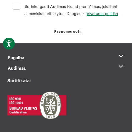
Sutinku gauti Audimas Brand pranešimus, įskaitant
asmeniškai pritaikytus. Daugiau -
privatumo politika
Prenumeruoti
Pagalba
Audimas
Sertifikatai