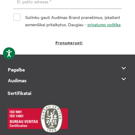
Sutinku gauti Audimas Brand pranešimus, įskaitant
asmeniškai pritaikytus. Daugiau -
privatumo politika
Prenumeruoti
Pagalba
Audimas
Sertifikatai