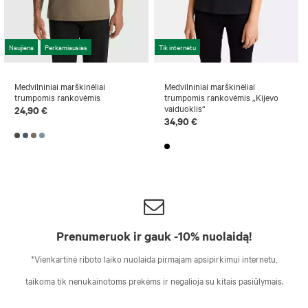
Naujiena
Perkamiausias
Tik internetu
Medvilniniai marškinėliai
Medvilniniai marškinėliai
trumpomis rankovėmis
trumpomis rankovėmis „Kijevo
vaiduoklis“
24,90 €
34,90 €
Prenumeruok ir gauk -10% nuolaidą!
*Vienkartinė riboto laiko nuolaida pirmajam apsipirkimui internetu,
taikoma tik nenukainotoms prekėms ir negalioja su kitais pasiūlymais.