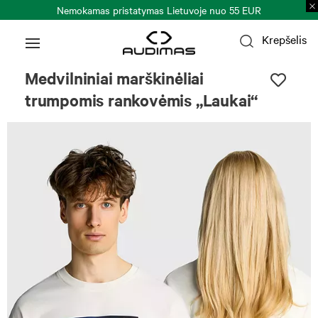
Nemokamas pristatymas Lietuvoje nuo 55 EUR
Krepšelis
Medvilniniai marškinėliai
trumpomis rankovėmis „Laukai“