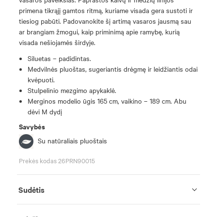
primena tikrąjį gamtos ritmą, kuriame visada gera sustoti ir
tiesiog pabūti. Padovanokite šį artimą vasaros jausmą sau
ar brangiam žmogui, kaip priminimą apie ramybę, kurią
visada nešiojamės širdyje.
Siluetas – padidintas.
Medvilnės pluoštas, sugeriantis drėgmę ir leidžiantis odai
kvėpuoti.
Stulpelinio mezgimo apykaklė.
Merginos modelio ūgis 165 cm, vaikino – 189 cm. Abu
dėvi M dydį
Savybės
Su natūraliais pluoštais
Prekės kodas 26PRN90015
Sudėtis