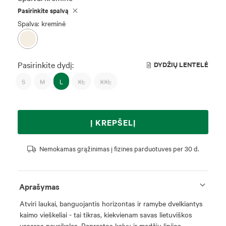
Pasirinkite spalvą
Spalva: kreminė
Pasirinkite dydį:
DYDŽIŲ LENTELĖ
S
M
L
XL
XXL
Į KREPŠELĮ
Nemokamas grąžinimas į fizines parduotuves per 30 d.
Aprašymas
Atviri laukai, banguojantis horizontas ir ramybe dvelkiantys
kaimo vieškeliai - tai tikras, kiekvienam savas lietuviškos
vasaros paveikslas. Paprastos kalvų ir medžių linijos