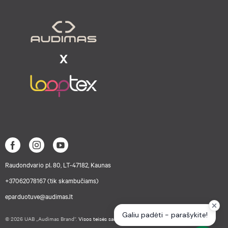
Raudondvario pl. 80, LT-47182, Kaunas
+37062078167 (tik skambučiams)
eparduotuve@audimas.lt
© 2026 UAB „Audimas Brand“.
Visos teisės saugomos.