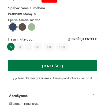
Spalva:
tamsiai mėlyna
Pasirinkite spalvą
Spalva: tamsiai mėlyna
Pasirinkite dydį:
DYDŽIŲ LENTELĖ
S
M
L
XL
XXL
XXXL
Į KREPŠELĮ
Nemokamas grąžinimas į fizines parduotuves per 30 d.
Aprašymas
Siluetas – reguliarus.