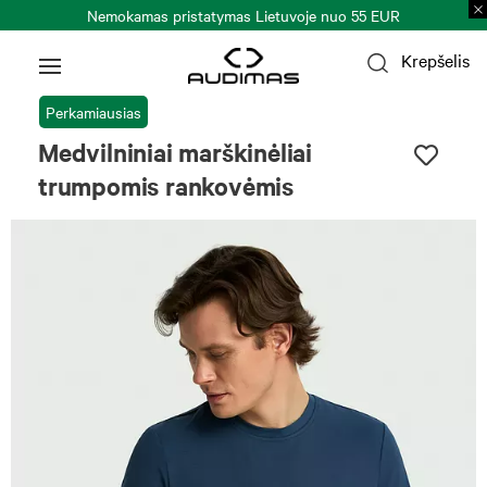
Nemokamas pristatymas Lietuvoje nuo 55 EUR
Krepšelis
Perkamiausias
Medvilniniai marškinėliai
trumpomis rankovėmis