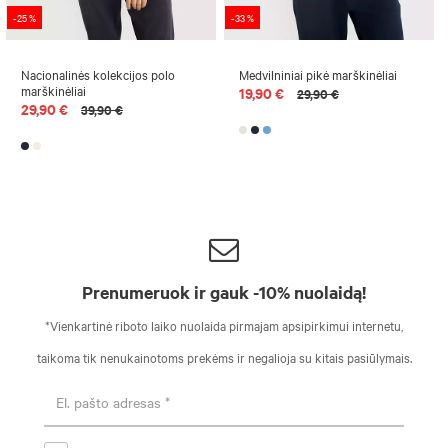
-25 %
-33 %
Nacionalinės kolekcijos polo
Medvilniniai pikė marškinėliai
marškinėliai
19,90 €
29,90 €
29,90 €
39,90 €
Prenumeruok ir gauk -10% nuolaidą!
*Vienkartinė riboto laiko nuolaida pirmajam apsipirkimui internetu,
taikoma tik nenukainotoms prekėms ir negalioja su kitais pasiūlymais.