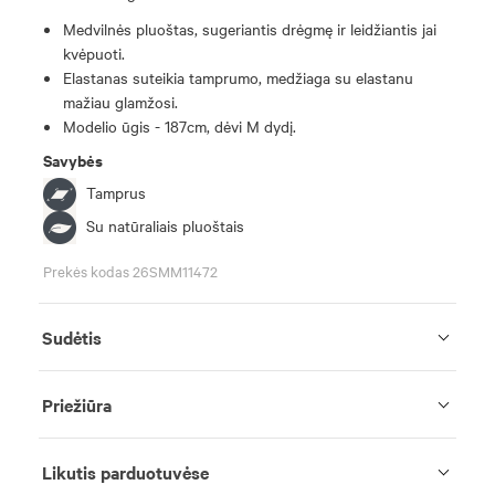
Medvilnės pluoštas, sugeriantis drėgmę ir leidžiantis jai
kvėpuoti.
Elastanas suteikia tamprumo, medžiaga su elastanu
mažiau glamžosi.
Modelio ūgis - 187cm, dėvi M dydį.
Savybės
Tamprus
Su natūraliais pluoštais
Prekės kodas 26SMM11472
Sudėtis
Priežiūra
Likutis parduotuvėse