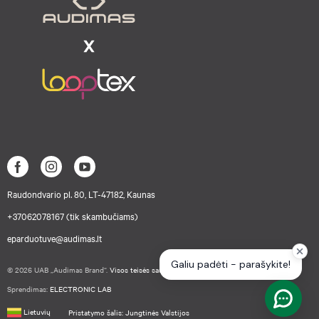
Raudondvario pl. 80, LT-47182, Kaunas
+37062078167 (tik skambučiams)
eparduotuve@audimas.lt
© 2026 UAB „Audimas Brand“.
Visos teisės saugomos.
Sprendimas:
ELECTRONIC LAB
Lietuvių
Pristatymo šalis: Jungtinės Valstijos