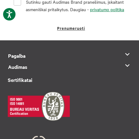
Sutinku gauti Audimas Brand pranešimus, įskaitant
asmeniškai pritaikytus. Daugiau -
privatumo politika
Prenumeruoti
Pagalba
Audimas
Sertifikatai