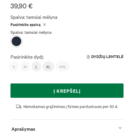
39,90 €
Spalva:
tamsiai mėlyna
Pasirinkite spalvą
Spalva: tamsiai mėlyna
Pasirinkite dydį:
DYDŽIŲ LENTELĖ
S
M
L
XL
XXL
Į KREPŠELĮ
Nemokamas grąžinimas į fizines parduotuves per 30 d.
Aprašymas