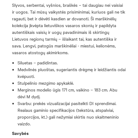
Slyvos, serbentai, vyšnios, braškės – tai daugiau nei vaisiai
ir uogos. Tai mūsų vaikystės prisiminimai, kuriuos gali ne tik
ragauti, bet ir dėvėti kasdien ar dovanoti. Ši marškinėlių
kolekcija įkvėpta lietuviškos vasaros skonių ir papildyta
autentiškais vaisių ir uogų pavadinimais iš skirtingų
Lietuvos regionų tarmių – išlaikant tai, kas autentiška ir
sava. Lengvi, patogūs marškinėliai - miestui, kelionėms,
vasaros atostogų akimirkoms.
Siluetas – padidintas.
Medvilnės pluoštas, sugeriantis drėgmę ir leidžiantis odai
kvėpuoti.
Stulpelinio mezgimo apykaklė.
Merginos modelio ūgis 171 cm, vaikino – 183 cm. Abu
dėvi M dydį.
Svarbu: prekės vizualizacijai pasitelkti DI sprendimai.
Realaus gaminio specifikacijos (tekstūra, atspalviai,
proporcijos, kt.) gali nežymiai skirtis nuo skaitmeninio
vaizdo.
Savybės