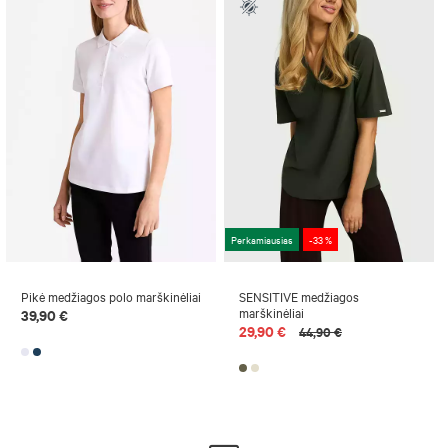
Perkamiausias
-33 %
Pikė medžiagos polo marškinėliai
SENSITIVE medžiagos
marškinėliai
39,90 €
29,90 €
44,90 €