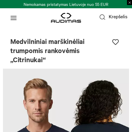
Nemokamas pristatymas Lietuvoje nuo 55 EUR
Krepšelis
Uniseksas
Medvilniniai marškinėliai
trumpomis rankovėmis
„Citrinukai“