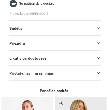
Su natūraliais pluoštais
Prekės kodas 26PRN90018
Sudėtis
Priežiūra
Likutis parduotuvėse
Pristatymas ir grąžinimas
Panašios prekės