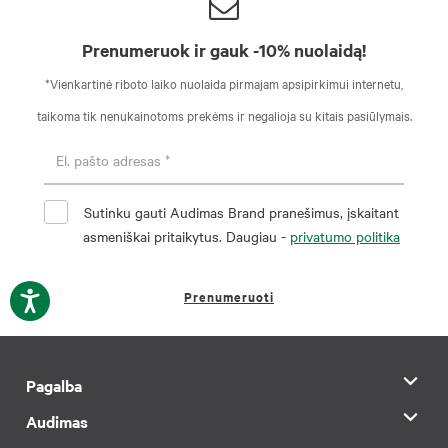
Prenumeruok ir gauk -10% nuolaidą!
*Vienkartinė riboto laiko nuolaida pirmajam apsipirkimui internetu,
taikoma tik nenukainotoms prekėms ir negalioja su kitais pasiūlymais.
Sutinku gauti Audimas Brand pranešimus, įskaitant
asmeniškai pritaikytus. Daugiau -
privatumo politika
Prenumeruoti
Pagalba
Audimas