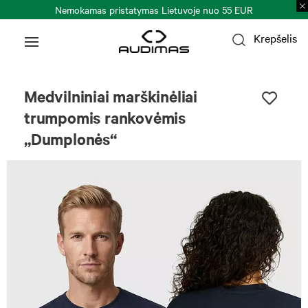
Nemokamas pristatymas Lietuvoje nuo 55 EUR
Krepšelis
Uniseksas
Medvilniniai marškinėliai
trumpomis rankovėmis
„Dumplonės“