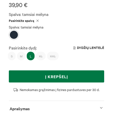
39,90 €
Spalva:
tamsiai mėlyna
Pasirinkite spalvą
Spalva: tamsiai mėlyna
Pasirinkite dydį:
DYDŽIŲ LENTELĖ
S
M
L
XL
XXL
Į KREPŠELĮ
Nemokamas grąžinimas į fizines parduotuves per 30 d.
Aprašymas