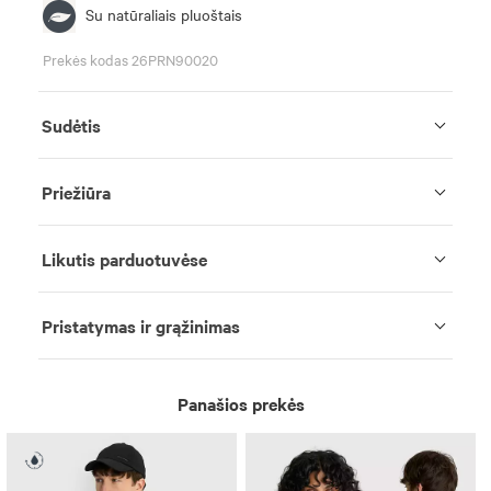
Su natūraliais pluoštais
Prekės kodas 26PRN90020
Sudėtis
Priežiūra
Likutis parduotuvėse
Pristatymas ir grąžinimas
Panašios prekės