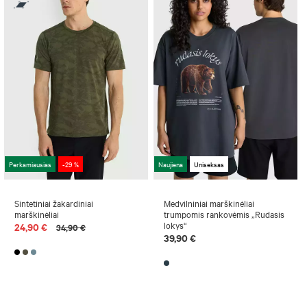
Perkamiausias
-29 %
Naujiena
Uniseksas
Sintetiniai žakardiniai
Medvilniniai marškinėliai
marškinėliai
trumpomis rankovėmis „Rudasis
lokys“
24,90 €
34,90 €
39,90 €