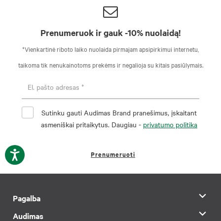
Prenumeruok ir gauk -10% nuolaidą!
*Vienkartinė riboto laiko nuolaida pirmajam apsipirkimui internetu,
taikoma tik nenukainotoms prekėms ir negalioja su kitais pasiūlymais.
Sutinku gauti Audimas Brand pranešimus, įskaitant
asmeniškai pritaikytus. Daugiau -
privatumo politika
Prenumeruoti
Pagalba
Audimas