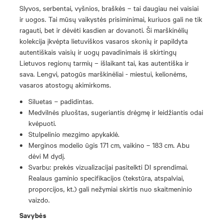
Slyvos, serbentai, vyšnios, braškės – tai daugiau nei vaisiai
ir uogos. Tai mūsų vaikystės prisiminimai, kuriuos gali ne tik
ragauti, bet ir dėvėti kasdien ar dovanoti. Ši marškinėlių
kolekcija įkvėpta lietuviškos vasaros skonių ir papildyta
autentiškais vaisių ir uogų pavadinimais iš skirtingų
Lietuvos regionų tarmių – išlaikant tai, kas autentiška ir
sava. Lengvi, patogūs marškinėliai - miestui, kelionėms,
vasaros atostogų akimirkoms.
Siluetas – padidintas.
Medvilnės pluoštas, sugeriantis drėgmę ir leidžiantis odai
kvėpuoti.
Stulpelinio mezgimo apykaklė.
Merginos modelio ūgis 171 cm, vaikino – 183 cm. Abu
dėvi M dydį.
Svarbu: prekės vizualizacijai pasitelkti DI sprendimai.
Realaus gaminio specifikacijos (tekstūra, atspalviai,
proporcijos, kt.) gali nežymiai skirtis nuo skaitmeninio
vaizdo.
Savybės