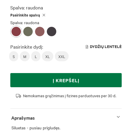
Spalva:
raudona
Pasirinkite spalvą
Spalva: raudona
Pasirinkite dydį:
DYDŽIŲ LENTELĖ
S
M
L
XL
XXL
Į KREPŠELĮ
Nemokamas grąžinimas į fizines parduotuves per 30 d.
Aprašymas
Siluetas - pusiau prigludęs.