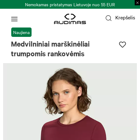
Nemokamas pristatymas Lietuvoje nuo 55 EUR
Krepšelis
Naujiena
Medvilniniai marškinėliai
trumpomis rankovėmis