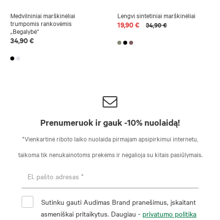
Medvilniniai marškinėliai
Lengvi sintetiniai marškinėliai
trumpomis rankovėmis
19,90 €
34,90 €
„Begalybė“
34,90 €
Prenumeruok ir gauk -10% nuolaidą!
*Vienkartinė riboto laiko nuolaida pirmajam apsipirkimui internetu,
taikoma tik nenukainotoms prekėms ir negalioja su kitais pasiūlymais.
Sutinku gauti Audimas Brand pranešimus, įskaitant
asmeniškai pritaikytus. Daugiau -
privatumo politika