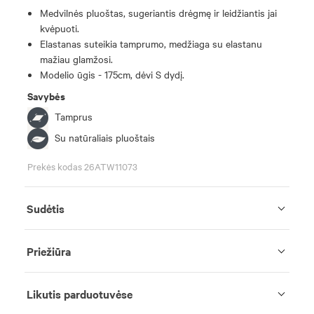
Medvilnės pluoštas, sugeriantis drėgmę ir leidžiantis jai
kvėpuoti.
Elastanas suteikia tamprumo, medžiaga su elastanu
mažiau glamžosi.
Modelio ūgis - 175cm, dėvi S dydį.
Savybės
Tamprus
Su natūraliais pluoštais
Prekės kodas 26ATW11073
Sudėtis
Priežiūra
Likutis parduotuvėse