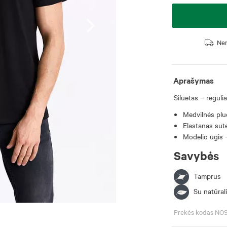
Nem
Aprašymas
Siluetas – regulia
Medvilnės pluo
Elastanas sut
Modelio ūgis 
Savybės
Tamprus
Su natūrali
Prekės kodas NO