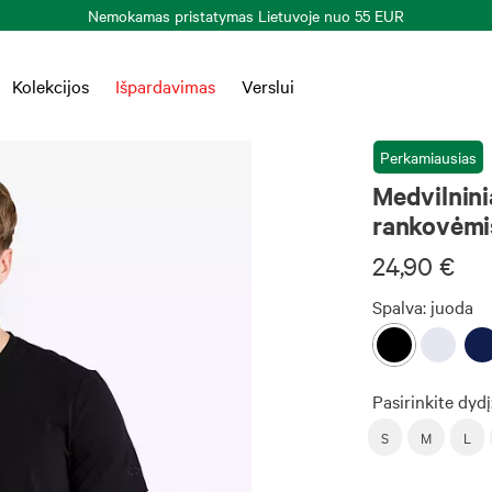
Nemokamas pristatymas Lietuvoje nuo 55 EUR
Kolekcijos
Išpardavimas
Verslui
Perkamiausias
Medvilnini
rankovėmi
24,90 €
Spalva:
juoda
Pasirinkite dydį
S
M
L