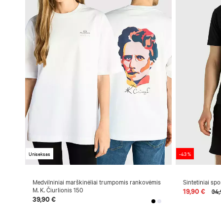
Uniseksas
-43 %
Medvilniniai marškinėliai trumpomis rankovėmis
Sintetiniai spo
M. K. Čiurlionis 150
19,90 €
34,
39,90 €