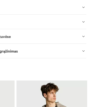
tuvėse
 grąžinimas