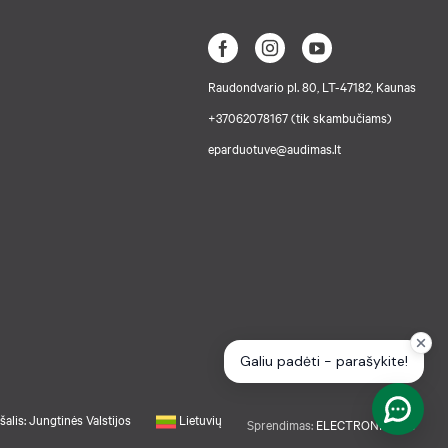
Raudondvario pl. 80, LT-47182, Kaunas
+37062078167 (tik skambučiams)
eparduotuve@audimas.lt
šalis: Jungtinės Valstijos
Lietuvių
Sprendimas:
ELECTRONIC LAB