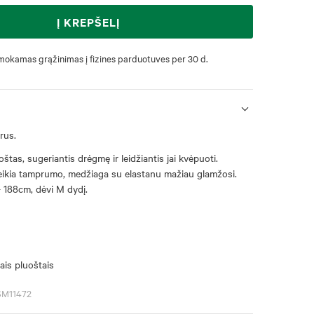
Į KREPŠELĮ
okamas grąžinimas į fizines parduotuves per 30 d.
rus.
štas, sugeriantis drėgmę ir leidžiantis jai kvėpuoti.
eikia tamprumo, medžiaga su elastanu mažiau glamžosi.
- 188cm, dėvi M dydį.
ais pluoštais
SM11472