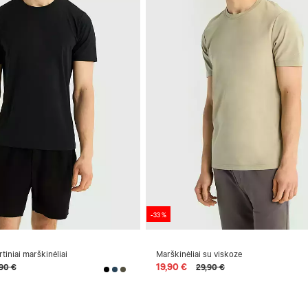
-33 %
rtiniai marškinėliai
Marškinėliai su viskoze
19,90 €
90 €
29,90 €