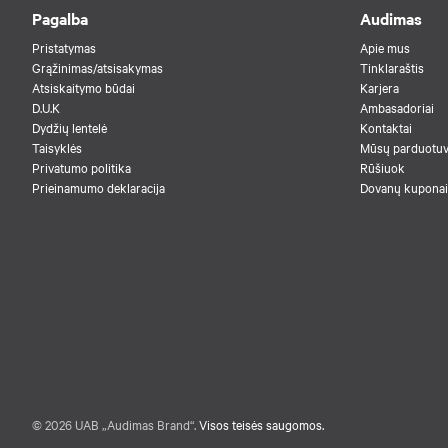
Pagalba
Audimas
Pristatymas
Apie mus
Grąžinimas/atsisakymas
Tinklaraštis
Atsiskaitymo būdai
Karjera
D.U.K
Ambasadoriai
Dydžių lentelė
Kontaktai
Taisyklės
Mūsų parduotu
Privatumo politika
Rūšiuok
Prieinamumo deklaracija
Dovanų kuponai
© 2026 UAB „Audimas Brand“.
Visos teisės saugomos.