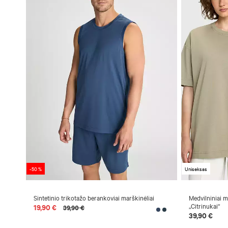
-50 %
Uniseksas
Sintetinio trikotažo berankoviai marškinėliai
Medvilniniai 
„Citrinukai“
19,90 €
39,90 €
39,90 €