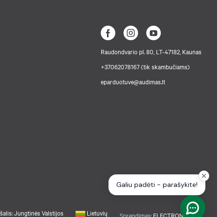
Raudondvario pl. 80, LT-47182, Kaunas
+37062078167 (tik skambučiams)
eparduotuve@audimas.lt
šalis: Jungtinės Valstijos
Lietuvių
Sprendimas:
ELECTRONIC LAB