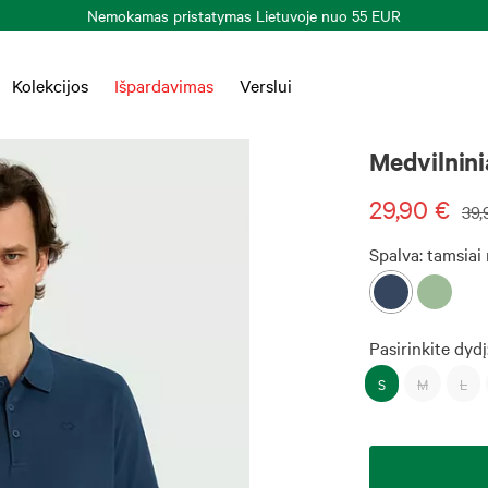
Nemokamas pristatymas Lietuvoje nuo 55 EUR
Kolekcijos
Išpardavimas
Verslui
Medvilnini
29,90 €
39,
Spalva:
tamsiai
Pasirinkite dydį
S
M
L