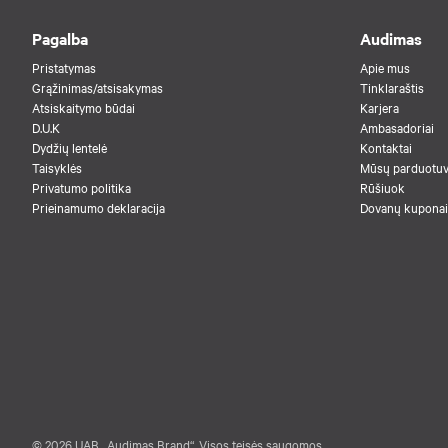
Pagalba
Audimas
Pristatymas
Apie mus
Grąžinimas/atsisakymas
Tinklaraštis
Atsiskaitymo būdai
Karjera
D.U.K
Ambasadoriai
Dydžių lentelė
Kontaktai
Taisyklės
Mūsų parduotu
Privatumo politika
Rūšiuok
Prieinamumo deklaracija
Dovanų kuponai
© 2026 UAB „Audimas Brand“. Visos teisės saugomos.