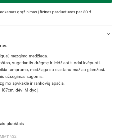
okamas grąžinimas į fizines parduotuves per 30 d.
rus.
 pique) mezgimo medžiaga.
štas, sugeriantis drėgmę ir leidžiantis odai kvėpuoti.
eikia tamprumo, medžiaga su elastanu mažiau glamžosi.
inis užsegimas sagomis.
zgimo apykaklė ir rankovių apačia.
 187cm, dėvi M dydį.
ais pluoštais
SMM11432