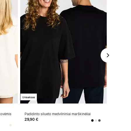
Uniseksas
Naujiena
kovėmis
Padidinto silueto medvilniniai marškinėliai
Nacionalinė
29,90 €
49,90 €