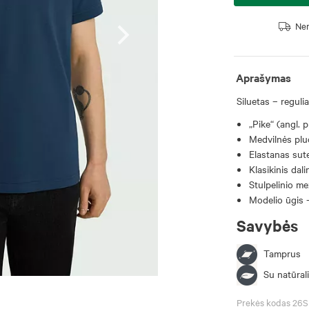
Nem
Aprašymas
Siluetas – regulia
„Pike“ (angl.
Medvilnės pluo
Elastanas sut
Klasikinis dal
Stulpelinio me
Modelio ūgis -
Savybės
Tamprus
Su natūrali
Prekės kodas 26