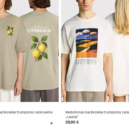
marškinėliai trumpomis rankovėmis
Medvilniniai marškinėliai trumpomis ran
„Laukai“
39,90 €