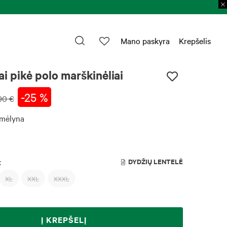
Mano paskyra
Krepšelis
ai pikė polo marškinėliai
-25 %
90 €
 mėlyna
:
DYDŽIŲ LENTELĖ
XL
XXL
XXXL
Į KREPŠELĮ