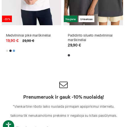
-33 %
Naujiena
Uniseksas
Medvilniniai pikė marškinėliai
Padidinto silueto medvilniniai
marškinėliai
19,90 €
29,90 €
29,90 €
Prenumeruok ir gauk -10% nuolaidą!
*Vienkartinė riboto laiko nuolaida pirmajam apsipirkimui internetu,
taikoma tik nenukainotoms prekėms ir negalioja su kitais pasiūlymais.