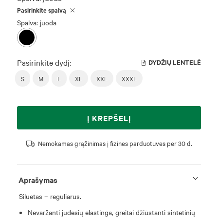
Pasirinkite spalvą
Spalva: juoda
Pasirinkite dydį:
DYDŽIŲ LENTELĖ
S
M
L
XL
XXL
XXXL
Į KREPŠELĮ
Nemokamas grąžinimas į fizines parduotuves per 30 d.
Aprašymas
Siluetas – reguliarus.
Nevaržanti judesių elastinga, greitai džiūstanti sintetinių