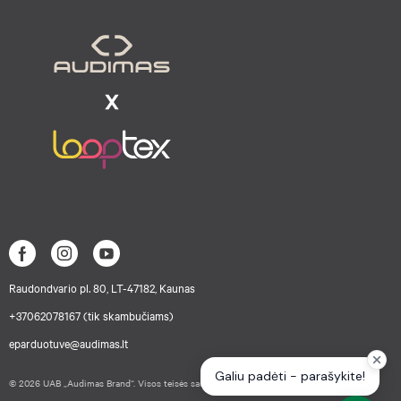
Raudondvario pl. 80, LT-47182, Kaunas
+37062078167 (tik skambučiams)
eparduotuve@audimas.lt
© 2026 UAB „Audimas Brand“. Visos teisės saugomos.