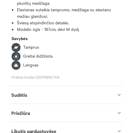
pluoštų medžiaga.
Elastanas suteikia tamprumo, medžiaga su elastanu
mažiau glamžosi.
Šviesą atspindinčios detalės.
Modelio ūgis - 187cm, dėvi M dydį.
Savybės
Tamprus
Greitai išdžiūsta
Lengvas
Prekės kodas 26SPMNC106
Sudėtis
Priežiūra
Likutis parduotuvėse