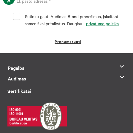
Sutinku gauti Audimas Brand pranešimus, įskaitant
asmeniškai pritaikytus. Daugiau -
privatumo politika
Prenumeruoti
Pagalba
Audimas
Sertifikatai