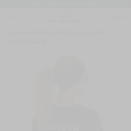
Prekių grąžinimas per 30 k. d.
Plačiau >
Krepšelis
Nacionalinės kolekcijos marginti
marškinėliai