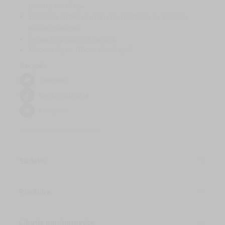
pluoštų medžiaga.
Elastanas suteikia tamprumo, medžiaga su elastanu
mažiau glamžosi.
Šviesą atspindinčios detalės.
Modelio ūgis - 170cm, dėvi S dydį.
Savybės
Tamprus
Greitai išdžiūsta
Lengvas
Prekės kodas 26SPWNC159
Sudėtis
Priežiūra
Likutis parduotuvėse