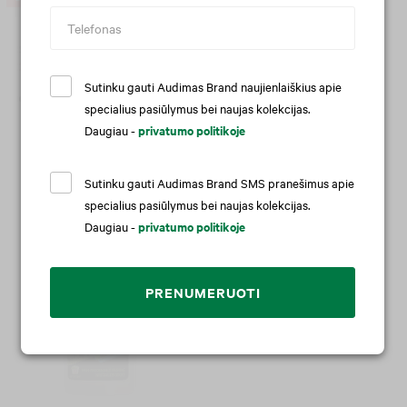
Sportiniai šortai
24,90 €
34,90 €
Sutinku gauti Audimas Brand naujienlaiškius apie
specialius pasiūlymus bei naujas kolekcijas.
Prie šios prekės rekomenduojame
Daugiau -
privatumo politikoje
Sutinku gauti Audimas Brand SMS pranešimus apie
specialius pasiūlymus bei naujas kolekcijas.
Daugiau -
privatumo politikoje
PRENUMERUOTI