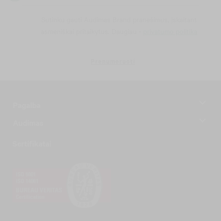
Sutinku gauti Audimas Brand pranešimus, įskaitant
asmeniškai pritaikytus. Daugiau -
privatumo politika
Prenumeruoti
Pagalba
Audimas
Sertifikatai