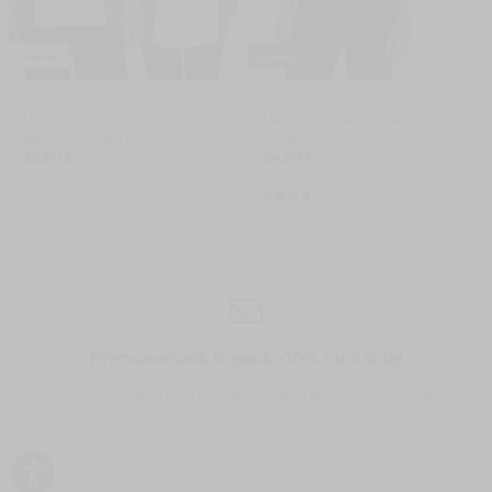
Uniseksas
Naujiena
Nacionalinės kolekcijos
Medvilniniai marškinėliai
padidinto silueto marškinėliai
trumpomis rankovėmis
39,90 €
24,90 €
Prenumeruok ir gauk -10% nuolaidą!
*Vienkartinė riboto laiko nuolaida pirmajam apsipirkimui internetu,
taikoma tik nenukainotoms prekėms ir negalioja su kitais pasiūlymais.