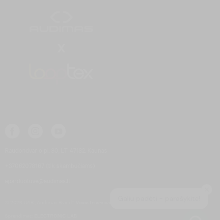
Raudondvario pl. 80, LT-47182, Kaunas
+37062078167 (tik skambučiams)
eparduotuve@audimas.lt
© 2026 UAB „Audimas Brand“.
Visos teisės saugomos.
Sprendimas:
ELECTRONIC LAB