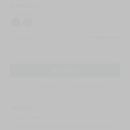
Pasirinkite spalvą
Spalva: juoda
Pasirinkite dydį:
DYDŽIŲ LENTELĖ
S
M
L
XL
Į KREPŠELĮ
Nemokamas grąžinimas į fizines parduotuves per 30 d.
Aprašymas
Siluetas – reguliarus.
Nevaržanti judesių elastinga, greitai džiūstanti sintetinių