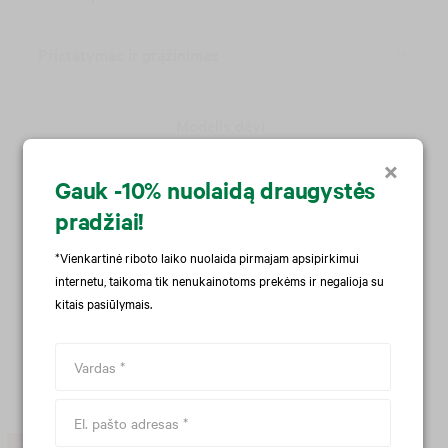
Pristatymas ir grąžinimas
Modelis dėvi
×
Gauk -10% nuolaidą draugystės
pradžiai!
*Vienkartinė riboto laiko nuolaida pirmajam apsipirkimui
internetu,
taikoma tik nenukainotoms prekėms ir negalioja su
kitais pasiūlymais.
-29 %