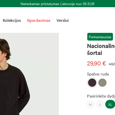
Nemokamas pristatymas Lietuvoje nuo 55 EUR
Kolekcijos
Išpardavimas
Verslui
Perkamiausias
Nacionalin
šortai
29,90 €
49,
Spalva:
ruda
Pasirinkite dydį
M
L
XL