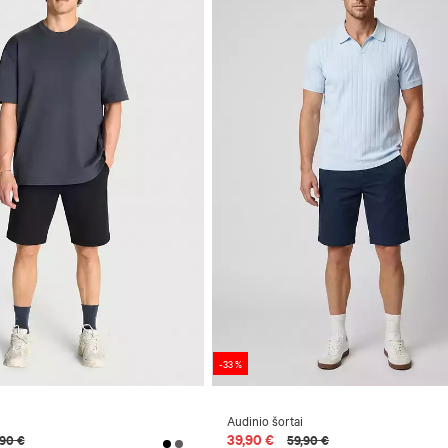
-33 %
Audinio šortai
39,90 €
,90 €
59,90 €