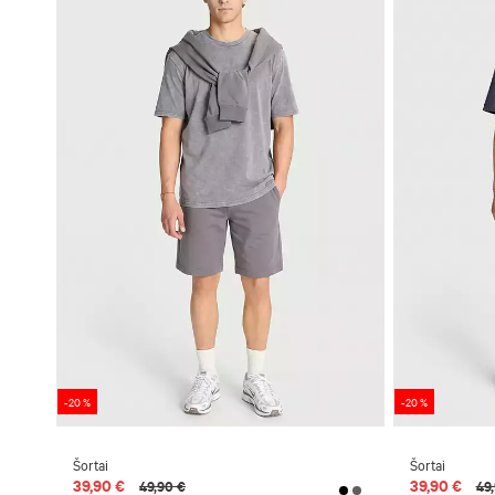
-20 %
-20 %
Šortai
Šortai
39,90 €
39,90 €
49,90 €
49