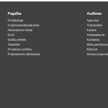
Pagalba
Audimas
Pristatymas
Apie mus
Grąžinimas/atsisakymas
Tinklaraštis
Atsiskaitymo būdai
Karjera
D.U.K
Ambasadoriai
Dydžių lentelė
Kontaktai
Taisyklės
Mūsų parduotu
Privatumo politika
Rūšiuok
Prieinamumo deklaracija
Dovanų kuponai