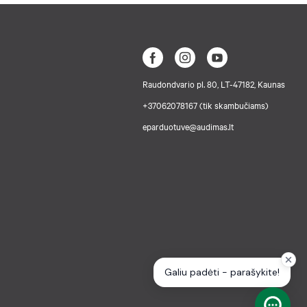
Raudondvario pl. 80, LT-47182, Kaunas
+37062078167 (tik skambučiams)
eparduotuve@audimas.lt