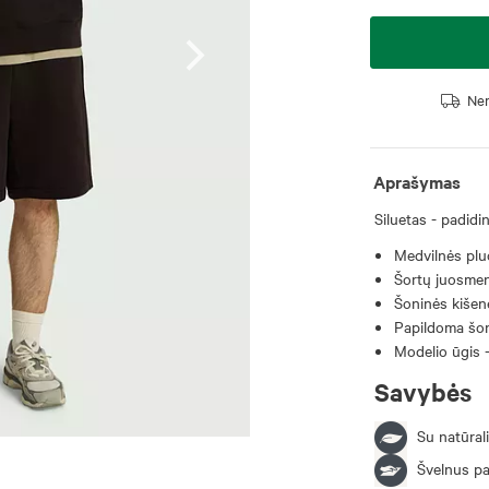
Nem
Aprašymas
Siluetas - padidin
Medvilnės pluo
Šortų juosmen
Šoninės kišen
Papildoma šon
Modelio ūgis -
Savybės
Su natūrali
Švelnus pa