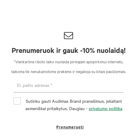
Prenumeruok ir gauk -10% nuolaidą!
*Vienkartinė riboto laiko nuolaida pirmajam apsipirkimui internetu,
taikoma tik nenukainotoms prekėms ir negalioja su kitais pasiūlymais.
Sutinku gauti Audimas Brand pranešimus, įskaitant
asmeniškai pritaikytus. Daugiau -
privatumo politika
Prenumeruoti