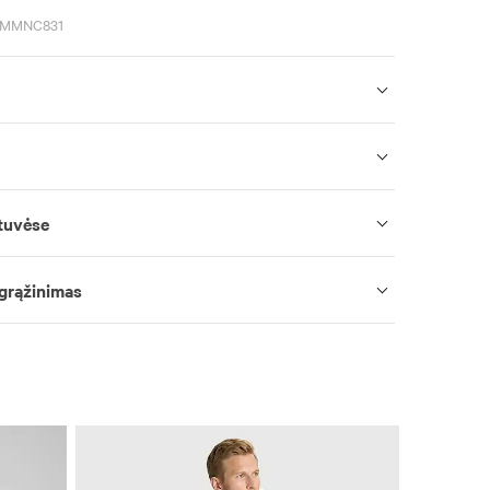
6SMMNC831
tuvėse
 grąžinimas