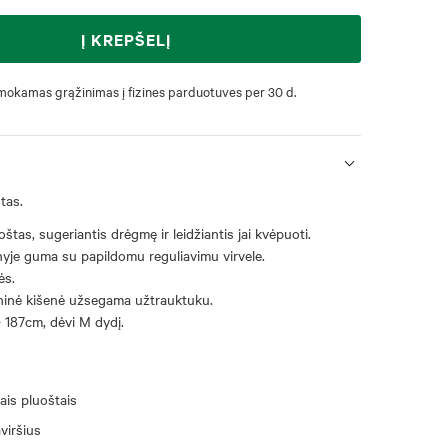
Į KREPŠELĮ
okamas grąžinimas į fizines parduotuves per 30 d.
tas.
štas, sugeriantis drėgmę ir leidžiantis jai kvėpuoti.
yje guma su papildomu reguliavimu virvele.
ės.
inė kišenė užsegama užtrauktuku.
 187cm, dėvi M dydį.
ais pluoštais
viršius