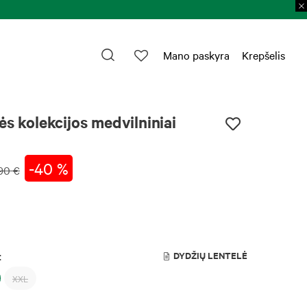
Mano paskyra
Krepšelis
ės kolekcijos medvilniniai
-40 %
90 €
:
DYDŽIŲ LENTELĖ
XXL