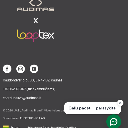
Raudondvario pl. 80, LT-47182, Kaunas
+37062078167 (tik skambučiams)
eparduotuve@audimas.lt
© 2026 UAB „Audimas Brand“. Visos teisės saugomos.
Sprendimas:
ELECTRONIC LAB
Lietuvių
Pristatymo šalis: Jungtinės Valstijos