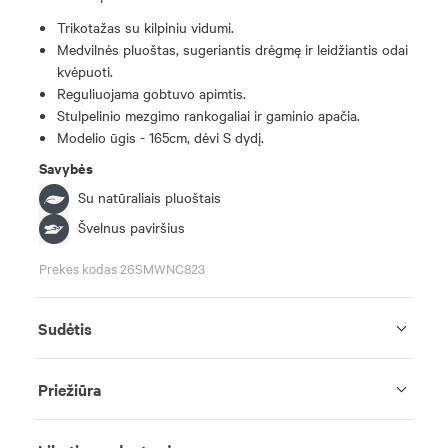
Trikotažas su kilpiniu vidumi.
Medvilnės pluoštas, sugeriantis drėgmę ir leidžiantis odai
kvėpuoti.
Reguliuojama gobtuvo apimtis.
Stulpelinio mezgimo rankogaliai ir gaminio apačia.
Modelio ūgis - 165cm, dėvi S dydį.
Savybės
Su natūraliais pluoštais
Švelnus paviršius
Prekės kodas 26SMWNC823
Sudėtis
Priežiūra