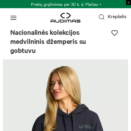
Prekių grąžinimas per 30 k. d.
Plačiau >
Krepšelis
Nacionalinės kolekcijos
medvilninis džemperis su
gobtuvu