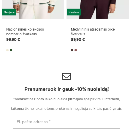
Naujiena
Naujiena
Nacionalinės kolekcijos
Medvilninis atsegamas pikė
bomberio švarkelis
švarkelis
99,90 €
89,90 €
Prenumeruok ir gauk -10% nuolaidą!
*Vienkartinė riboto laiko nuolaida pirmajam apsipirkimui internetu,
taikoma tik nenukainotoms prekėms ir negalioja su kitais pasiūlymais.