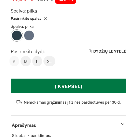
Spalva:
pilka
Pasirinkite spalvą
Spalva: pilka
Pasirinkite dydį:
DYDŽIŲ LENTELĖ
S
M
L
XL
Į KREPŠELĮ
Nemokamas grąžinimas į fizines parduotuves per 30 d.
Aprašymas
Siluetas - padidintas.