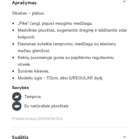
Aprašymas
Siluetas – platus.
„Pike“ (angl. pique) mezgimo medžiaga.
Medvilnės pluoštas, sugeriantis drėgmę ir leidžiantis odai
kvėpuoti.
Elastanas suteikia tamprumo, medžiaga su elastanu
mažiau glamžosi.
Kelnių juosmenyje guma su papildomu reguliavimu
virvele.
Šoninės kišenės.
Modelio ūgis - 172cm, dėvi S/REGULAR dydį.
Savybės
Tamprus
Su natūraliais pluoštais
Prekės kodas 26SPWNC324
Sudėtis