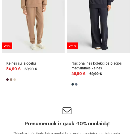
-21 %
-29 %
Kelnės su lajoceliu
Nacionalinės kolekcijos plačios
medvilninės kelnės
54,90 €
69,90 €
49,90 €
69,90 €
Prenumeruok ir gauk -10% nuolaidą!
*Vienkartinė riboto laiko nuolaida pirmajam apsipirkimui internetu,