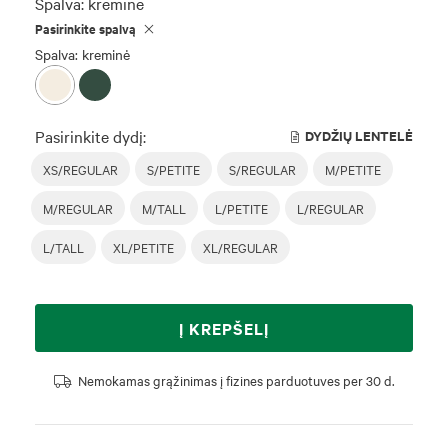
Spalva:
kreminė
Pasirinkite spalvą
Spalva: kreminė
Pasirinkite dydį:
DYDŽIŲ LENTELĖ
XS/REGULAR
S/PETITE
S/REGULAR
M/PETITE
M/REGULAR
M/TALL
L/PETITE
L/REGULAR
L/TALL
XL/PETITE
XL/REGULAR
Į KREPŠELĮ
Nemokamas grąžinimas į fizines parduotuves per 30 d.