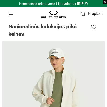
Nemokamas pristatymas Lietuvoje nuo 55 EUR
Krepšelis
Nacionalinės kolekcijos pikė
kelnės