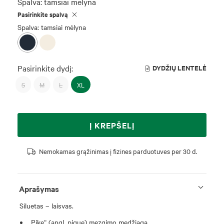
Spalva:
tamsiai mėlyna
Pasirinkite spalvą
Spalva: tamsiai mėlyna
Pasirinkite dydį:
DYDŽIŲ LENTELĖ
S
M
L
XL
Į KREPŠELĮ
Nemokamas grąžinimas į fizines parduotuves per 30 d.
Aprašymas
Siluetas – laisvas.
„Pike“ (angl. pique) mezgimo medžiaga.