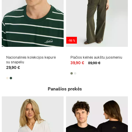
-56 %
Nacionalinės kolekcijos kepurė
Plačios kelnės aukštu juosmeniu
su snapeliu
39,90 €
89,90 €
29,90 €
Panašios prekės