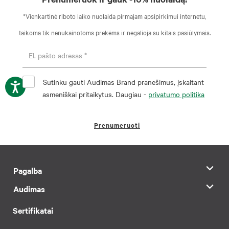
*Vienkartinė riboto laiko nuolaida pirmajam apsipirkimui internetu,
taikoma tik nenukainotoms prekėms ir negalioja su kitais pasiūlymais.
Sutinku gauti Audimas Brand pranešimus, įskaitant
asmeniškai pritaikytus. Daugiau -
privatumo politika
Prenumeruoti
Pagalba
Audimas
Sertifikatai