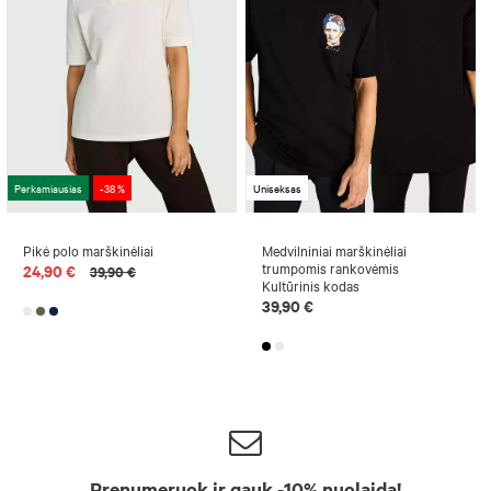
Perkamiausias
-38 %
Uniseksas
Pikė polo marškinėliai
Medvilniniai marškinėliai
trumpomis rankovėmis
24,90 €
39,90 €
Kultūrinis kodas
39,90 €
Prenumeruok ir gauk -10% nuolaidą!