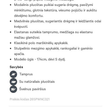
Modalinis pluoštas puikiai sugeria drėgmę, pasižymi
minkštumu, glotnia tekstūra, vėsumo pojūčiu ir aukštu
dėvėjimo komfortu.
Medvilnės pluoštas, sugeriantis drėgmę ir leidžiantis odai
kvėpuoti.
Elastanas suteikia tamprumo, medžiaga su elastanu
mažiau glamžosi.
Klasikinė polo marškinėlių apykaklė.
Stulpelinio mezgimo apykaklė, rankogaliai ir gaminio
apačia.
Modelio ūgis - 174cm, dėvi S dydį.
Savybės
Tamprus
Su natūraliais pluoštais
Švelnus paviršius
Prekės kodas 26SPWNC321