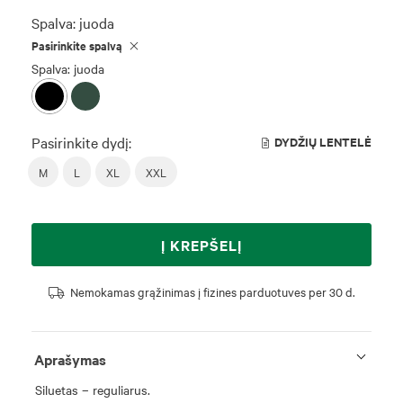
Spalva:
juoda
Pasirinkite spalvą
Spalva: juoda
Pasirinkite dydį:
DYDŽIŲ LENTELĖ
M
L
XL
XXL
Į KREPŠELĮ
Nemokamas grąžinimas į fizines parduotuves per 30 d.
Aprašymas
Siluetas – reguliarus.