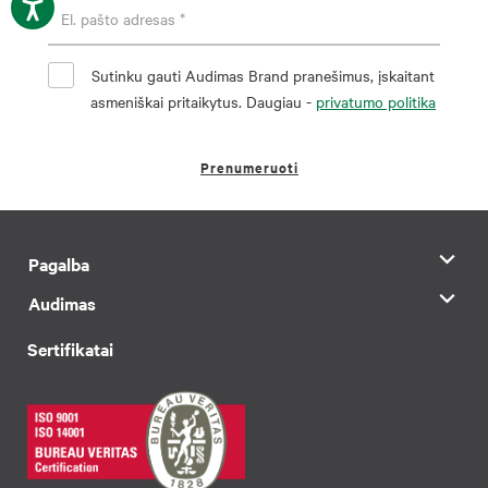
Sutinku gauti Audimas Brand pranešimus, įskaitant
asmeniškai pritaikytus. Daugiau -
privatumo politika
Prenumeruoti
Pagalba
Audimas
Sertifikatai