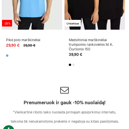
-25 %
Uniseksas
Pikė polo marškinėliai
Medvilniniai marškinėliai
trumpomis rankovėmis M. K.
29,90 €
39,90 €
Čiurlionis 150
39,90 €
Prenumeruok ir gauk -10% nuolaidą!
*Vienkartinė riboto laiko nuolaida pirmajam apsipirkimui internetu,
taikoma tik nenukainotoms prekėms ir negalioja su kitais pasiūlymais.