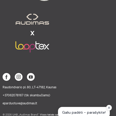
Raudondvario pl. 80, LT-47182, Kaunas
+37062078167 (tik skambučiams)
eparduotuve@audimas.lt
© 2026 UAB „Audimas Brand“.
Visos teisės saugomos.