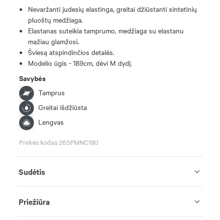
Nevaržanti judesių elastinga, greitai džiūstanti sintetinių
pluoštų medžiaga.
Elastanas suteikia tamprumo, medžiaga su elastanu
mažiau glamžosi.
Šviesą atspindinčios detalės.
Modelio ūgis - 189cm, dėvi M dydį.
Savybės
Tamprus
Greitai išdžiūsta
Lengvas
Prekės kodas 26SPMNC180
Sudėtis
Priežiūra