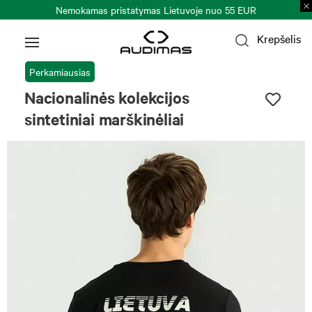
Nemokamas pristatymas Lietuvoje nuo 55 EUR
Krepšelis
Perkamiausias
Nacionalinės kolekcijos
sintetiniai marškinėliai