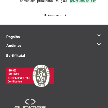
asmeniškai pritaikytus. Daugiau -
privatumo politika
Prenumeruoti
Pagalba
Audimas
Sertifikatai