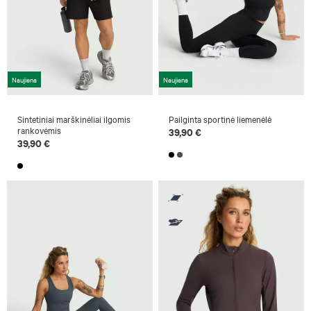
Naujiena
Naujiena
Sintetiniai marškinėliai ilgomis
Pailginta sportinė liemenėlė
rankovėmis
39,90 €
39,90 €