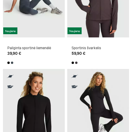
Naujiena
Naujiena
Pailginta sportinė liemenėlė
Sportinis švarkelis
39,90 €
59,90 €