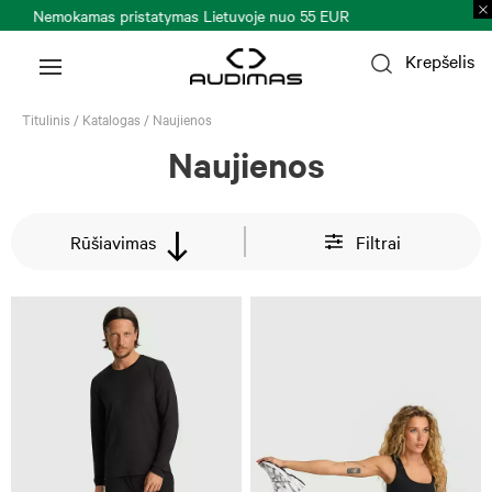
Prekių grąžinimas per 30 k. d.
Plačiau >
Krepšelis
Titulinis
/
Katalogas
/
Naujienos
Naujienos
Rūšiavimas
Filtrai