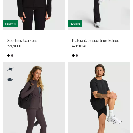
Naujiena
Naujiena
Sportinis švarkelis
Platėjančios sportinės kelnės
59,90 €
49,90 €