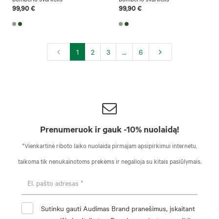
99,90 €
99,90 €
1
2
3
...
6
Prenumeruok ir gauk -10% nuolaidą!
*Vienkartinė riboto laiko nuolaida pirmajam apsipirkimui internetu,
taikoma tik nenukainotoms prekėms ir negalioja su kitais pasiūlymais.
Sutinku gauti Audimas Brand pranešimus, įskaitant