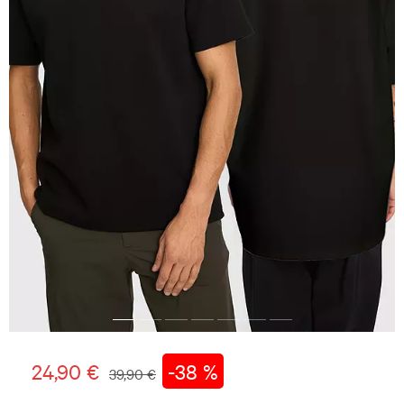
24,90 €
-38 %
39,90 €