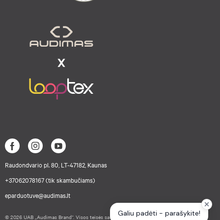
Raudondvario pl. 80, LT-47182, Kaunas
+37062078167 (tik skambučiams)
eparduotuve@audimas.lt
© 2026 UAB „Audimas Brand“. Visos teisės saugomos.