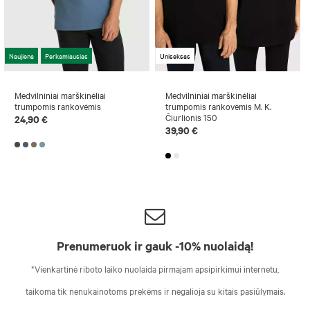
Naujiena
Perkamiausias
Uniseksas
Medvilniniai marškinėliai
Medvilniniai marškinėliai
trumpomis rankovėmis
trumpomis rankovėmis M. K.
Čiurlionis 150
24,90 €
39,90 €
Prenumeruok ir gauk -10% nuolaidą!
*Vienkartinė riboto laiko nuolaida pirmajam apsipirkimui internetu,
taikoma tik nenukainotoms prekėms ir negalioja su kitais pasiūlymais.