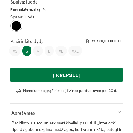
Spalva:
juoda
Pasirinkite spalvą
Spalva: juoda
Pasirinkite dydį:
DYDŽIŲ LENTELĖ
XS
S
M
L
XL
XXL
Į KREPŠELĮ
Nemokamas grąžinimas į fizines parduotuves per 30 d.
Aprašymas
Padidinto silueto unisex marškinėliai, pasiūti iš „Interlock“
tipo dvigubo mezgimo medžiagos, kuri yra minkšta, patogi ir