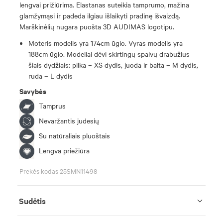
lengvai prižiūrima. Elastanas suteikia tamprumo, mažina
glamžymąsi ir padeda ilgiau išlaikyti pradinę išvaizdą.
Marškinėlių nugara puošta 3D AUDIMAS logotipu.
Moteris modelis yra 174cm ūgio. Vyras modelis yra
188cm ūgio. Modeliai dėvi skirtingų spalvų drabužius
šiais dydžiais: pilka – XS dydis, juoda ir balta – M dydis,
ruda – L dydis
Savybės
Tamprus
Nevaržantis judesių
Su natūraliais pluoštais
Lengva priežiūra
Prekės kodas 25SMN11498
Sudėtis