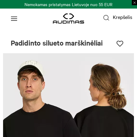
Nemokamas pristatymas Lietuvoje nuo 55 EUR
Krepšelis
Uniseksas
Padidinto silueto marškinėliai