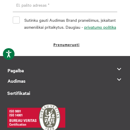
Sutinku gauti Audimas Brand pranešimus, įskaitant
asmeniškai pritaikytus. Daugiau -
privatumo politika
Prenumeruoti
Pagalba
Audimas
Sertifikatai