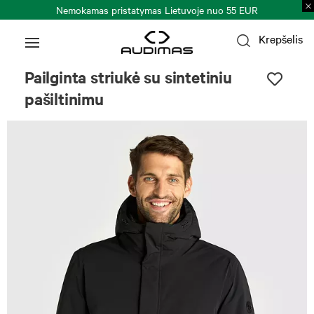
Nemokamas pristatymas Lietuvoje nuo 55 EUR
Krepšelis
Pailginta striukė su sintetiniu
pašiltinimu