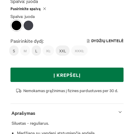
Spalva:
juoda
Pasirinkite spalvą
Spalva: juoda
Pasirinkite dydį:
DYDŽIŲ LENTELĖ
S
M
L
XL
XXL
XXXL
Į KREPŠELĮ
Nemokamas grąžinimas į fizines parduotuves per 30 d.
Aprašymas
Siluetas - reguliarus.
Medžiaga su vandenį atstumiančia apdaila.