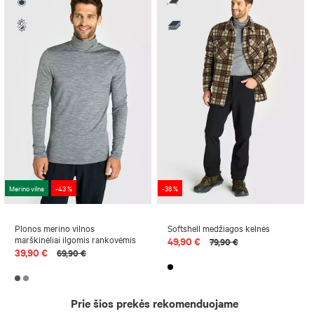
Merino vilna
-43 %
-38 %
Plonos merino vilnos
Softshell medžiagos kelnės
marškinėliai ilgomis rankovėmis
49,90 €
79,90 €
39,90 €
69,90 €
Prie šios prekės rekomenduojame