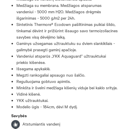
Medžiaga su membrana. Medžiagos atsparumas
vandeniui - 5000 mm H2O. Medžiagos drėgmės
išgarinimas - 5000 g/m2 per 24h.
Sintetinis Thermore® Ecodown pašiltinimas puikiai šildo,
tinkamai dėvint ir prižiūrint išsaugo savo termoizoliacines
savybes visą dėvėjimo laiką.
Gaminys užsegamas užtrauktuku su dviem slankikliais -
galimybė prasegti gaminį apačioje.
Vandeniui atsparūs „YKK Aquaguard“ užtrauktukai
priekio kišenėse.
Išsegama apykaklė.
Megzti rankogaliai apsaugo nuo šalčio.
Reguliuojama gobtuvo apimtis.
Minkšta ir švelni medžiaga kišenių viduje bei kaklo srityje.
Vidinė kišenė.
YKK užtrauktukai.
Modelio ūgis - 184cm, dėvi M dydį.
Savybės
Atstumiantis vandenį