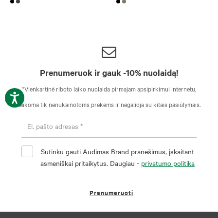
Prenumeruok ir gauk -10% nuolaidą!
*Vienkartinė riboto laiko nuolaida pirmajam apsipirkimui internetu,
taikoma tik nenukainotoms prekėms ir negalioja su kitais pasiūlymais.
Sutinku gauti Audimas Brand pranešimus, įskaitant
asmeniškai pritaikytus. Daugiau -
privatumo politika
Prenumeruoti