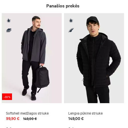
Panašios prekės
-33 %
Softshell medžiagos striukė
Lengva pūkinė striukė
99,90 €
149,00 €
149,00 €