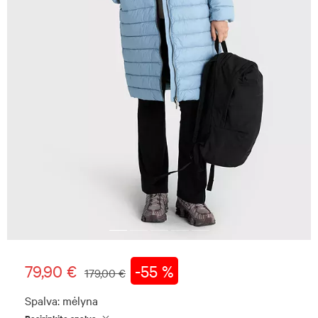
79,90 €
-55 %
179,00 €
Spalva:
mėlyna