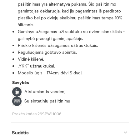
pašiltinimas yra alternatyva pūkams. Šio pašiltinimo
gamintojas deklaruoja, kad jis pagamintas iš perdirbto
plastiko bei po dviejų skalbimų pašiltinimas tampa 10%
šiltesnis.
Gaminys užsegamas užtrauktuku su dviem slankikliais -
galimybė prasegti gaminį apačioje.
Priekio kišenės užsegamos užtrauktukais.
Reguliuojama gobtuvo apimtis.
Vidinė kišenė.
„YKK“ užtrauktukai.
Modelio ūgis - 174cm, dėvi S dydį.
Savybės
Atstumiantis vandenį
Su sintetiniu pašiltinimu
Prekės kodas 26SPW11006
Sudėtis