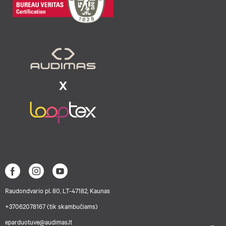
Raudondvario pl. 80, LT-47182, Kaunas
+37062078167 (tik skambučiams)
eparduotuve@audimas.lt