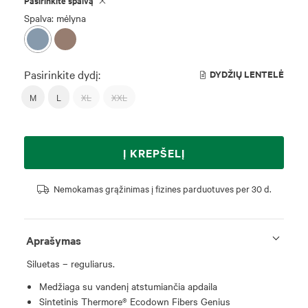
Pasirinkite spalvą
Spalva: mėlyna
Pasirinkite dydį:
DYDŽIŲ LENTELĖ
M
L
XL
XXL
Į KREPŠELĮ
Nemokamas grąžinimas į fizines parduotuves per 30 d.
Aprašymas
Siluetas – reguliarus.
Medžiaga su vandenį atstumiančia apdaila
Sintetinis Thermore® Ecodown Fibers Genius