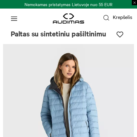
Nemokamas pristatymas Lietuvoje nuo 55 EUR
Krepšelis
Paltas su sintetiniu pašiltinimu