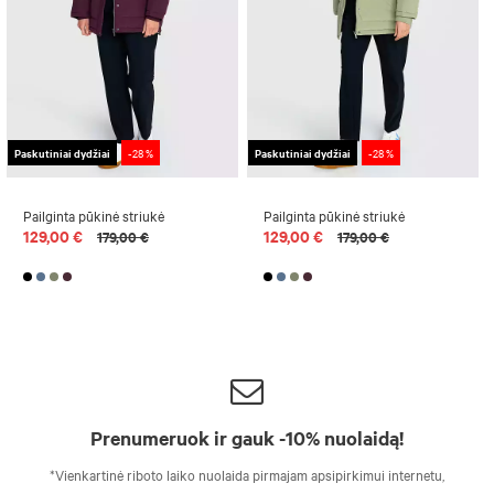
Paskutiniai dydžiai
-28 %
Paskutiniai dydžiai
-28 %
Pailginta pūkinė striukė
Pailginta pūkinė striukė
129,00 €
129,00 €
179,00 €
179,00 €
Prenumeruok ir gauk -10% nuolaidą!
*Vienkartinė riboto laiko nuolaida pirmajam apsipirkimui internetu,