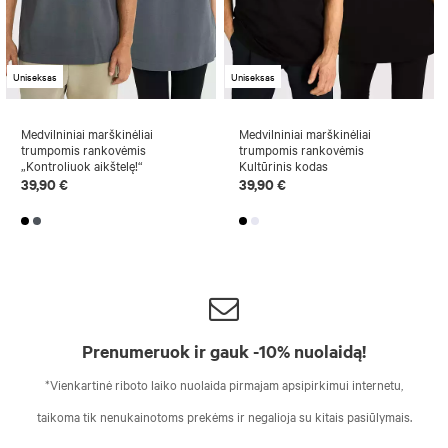
Uniseksas
Uniseksas
Medvilniniai marškinėliai
Medvilniniai marškinėliai
trumpomis rankovėmis
trumpomis rankovėmis
„Kontroliuok aikštelę!“
Kultūrinis kodas
39,90 €
39,90 €
Prenumeruok ir gauk -10% nuolaidą!
*Vienkartinė riboto laiko nuolaida pirmajam apsipirkimui internetu,
taikoma tik nenukainotoms prekėms ir negalioja su kitais pasiūlymais.