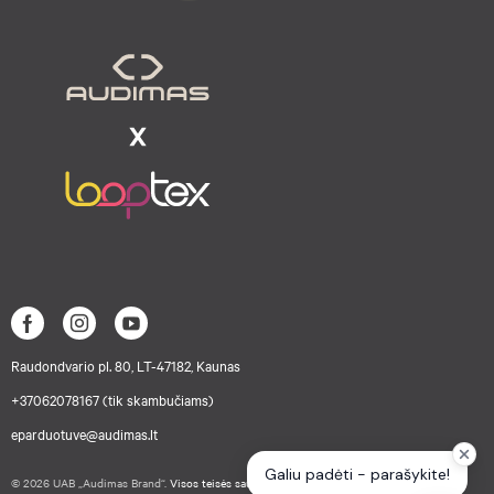
Raudondvario pl. 80, LT-47182, Kaunas
+37062078167 (tik skambučiams)
eparduotuve@audimas.lt
© 2026 UAB „Audimas Brand“.
Visos teisės saugomos.