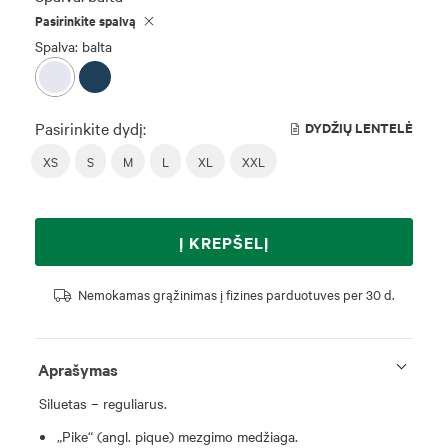
Pasirinkite spalvą
Spalva: balta
Pasirinkite dydį:
DYDŽIŲ LENTELĖ
XS
S
M
L
XL
XXL
Į KREPŠELĮ
Nemokamas grąžinimas į fizines parduotuves per 30 d.
Aprašymas
Siluetas – reguliarus.
„Pike“ (angl. pique) mezgimo medžiaga.