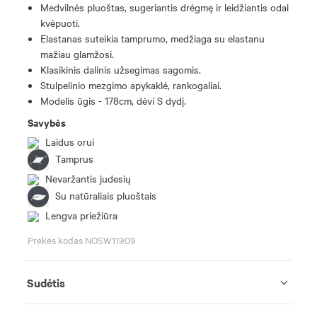
Medvilnės pluoštas, sugeriantis drėgmę ir leidžiantis odai
kvėpuoti.
Elastanas suteikia tamprumo, medžiaga su elastanu
mažiau glamžosi.
Klasikinis dalinis užsegimas sagomis.
Stulpelinio mezgimo apykaklė, rankogaliai.
Modelis ūgis - 178cm, dėvi S dydį.
Savybės
Laidus orui
Tamprus
Nevaržantis judesių
Su natūraliais pluoštais
Lengva priežiūra
Prekės kodas NOSW11909
Sudėtis