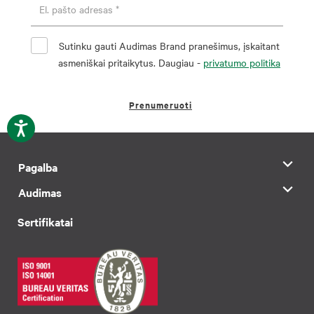
Sutinku gauti Audimas Brand pranešimus, įskaitant
asmeniškai pritaikytus. Daugiau -
privatumo politika
Prenumeruoti
Pagalba
Audimas
Sertifikatai