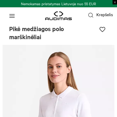
Nemokamas pristatymas Lietuvoje nuo 55 EUR
Krepšelis
Pikė medžiagos polo
marškinėliai