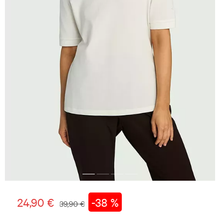
24,90 €
-38 %
39,90 €