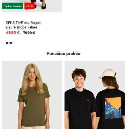
Perkamiausias
-38 %
SENSITIVE medžiagos
siaurėjančios kelnės
49,90 €
79,90 €
Panašios prekės