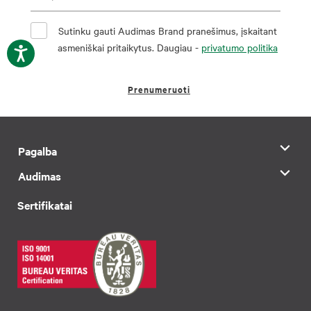
Sutinku gauti Audimas Brand pranešimus, įskaitant
asmeniškai pritaikytus. Daugiau -
privatumo politika
Prenumeruoti
Pagalba
Audimas
Sertifikatai