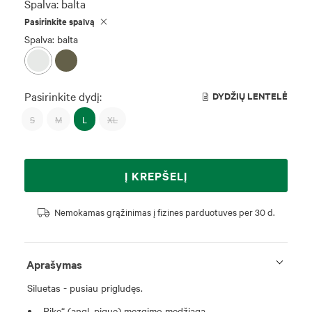
Spalva:
balta
Pasirinkite spalvą
Spalva: balta
Pasirinkite dydį:
DYDŽIŲ LENTELĖ
S
M
L
XL
Į KREPŠELĮ
Nemokamas grąžinimas į fizines parduotuves per 30 d.
Aprašymas
Siluetas - pusiau prigludęs.
„Pike“ (angl. pique) mezgimo medžiaga.