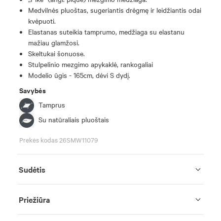
Medvilnės pluoštas, sugeriantis drėgmę ir leidžiantis odai
kvėpuoti.
Elastanas suteikia tamprumo, medžiaga su elastanu
mažiau glamžosi.
Skeltukai šonuose.
Stulpelinio mezgimo apykaklė, rankogaliai
Modelio ūgis - 165cm, dėvi S dydį.
Savybės
Tamprus
Su natūraliais pluoštais
Prekės kodas 26SMW11079
Sudėtis
Priežiūra