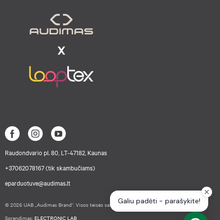
Raudondvario pl. 80, LT-47182, Kaunas
+37062078167 (tik skambučiams)
eparduotuve@audimas.lt
© 2026 UAB „Audimas Brand“. Visos teisės saugomos.
Sprendimas:
ELECTRONIC LAB