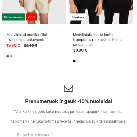
Perkamiausias
-20 %
Uniseksas
Medvilniniai marškinėliai
Medvilniniai marškinėliai
trumpomis rankovėmis
trumpomis rankovėmis Kalnų
serpantinais
19,90 €
24,90 €
39,90 €
Prenumeruok ir gauk -10% nuolaidą!
*Vienkartinė riboto laiko nuolaida pirmajam apsipirkimui internetu,
taikoma tik nenukainotoms prekėms ir negalioja su kitais pasiūlymais.