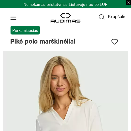
Nemokamas pristatymas Lietuvoje nuo 55 EUR
Krepšelis
Perkamiausias
Pikė polo marškinėliai