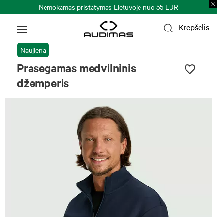
Nemokamas pristatymas Lietuvoje nuo 55 EUR
Krepšelis
Naujiena
Prasegamas medvilninis
džemperis