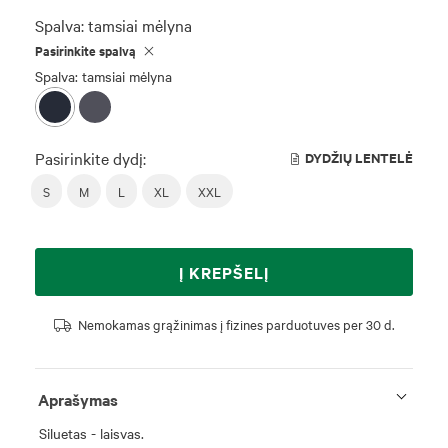
Spalva:
tamsiai mėlyna
Pasirinkite spalvą
Spalva: tamsiai mėlyna
Pasirinkite dydį:
DYDŽIŲ LENTELĖ
S
M
L
XL
XXL
Į KREPŠELĮ
Nemokamas grąžinimas į fizines parduotuves per 30 d.
Aprašymas
Siluetas - laisvas.