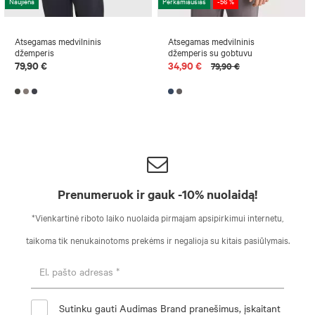
Naujiena
Perkamiausias
-56 %
Atsegamas medvilninis
Atsegamas medvilninis
džemperis
džemperis su gobtuvu
79,90 €
34,90 €
79,90 €
Prenumeruok ir gauk -10% nuolaidą!
*Vienkartinė riboto laiko nuolaida pirmajam apsipirkimui internetu,
taikoma tik nenukainotoms prekėms ir negalioja su kitais pasiūlymais.
Sutinku gauti Audimas Brand pranešimus, įskaitant