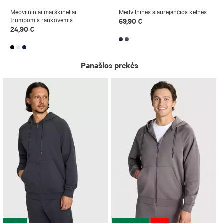
Medvilniniai marškinėliai
Medvilninės siaurėjančios kelnės
trumpomis rankovėmis
69,90 €
24,90 €
Panašios prekės