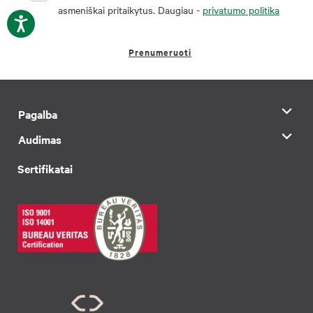
asmeniškai pritaikytus. Daugiau -
privatumo politika
Prenumeruoti
Pagalba
Audimas
Sertifikatai