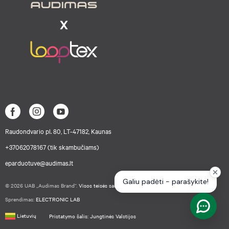
Raudondvario pl. 80, LT-47182, Kaunas
+37062078167 (tik skambučiams)
eparduotuve@audimas.lt
© 2026 UAB „Audimas Brand“.
Visos teisės saugomos.
Sprendimas:
ELECTRONIC LAB
Lietuvių
Pristatymo šalis: Jungtinės Valstijos