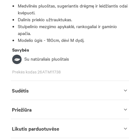
Medvilnės pluoštas, sugeriantis drėgmę ir leidžiantis odai
kvėpuoti.
Dalinis priekio užtrauktukas.
Stulpelinio mezgimo apykaklė, rankogaliai ir gaminio
apačia.
Modelio ūgis - 180cm, dėvi M dydį.
Savybės
Su natūraliais pluoštais
Prekės kodas 26ATM11738
Sudėtis
Priežiūra
Likutis parduotuvėse