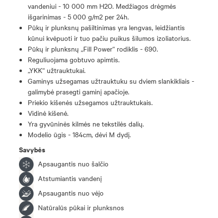
vandeniui - 10 000 mm H2O. Medžiagos drėgmės
išgarinimas - 5 000 g/m2 per 24h.
Pūkų ir plunksnų pašiltinimas yra lengvas, leidžiantis
kūnui kvėpuoti ir tuo pačiu puikus šilumos izoliatorius.
Pūkų ir plunksnų „Fill Power“ rodiklis - 690.
Reguliuojama gobtuvo apimtis.
„YKK“ užtrauktukai.
Gaminys užsegamas užtrauktuku su dviem slankikliais -
galimybė prasegti gaminį apačioje.
Priekio kišenės užsegamos užtrauktukais.
Vidinė kišenė.
Yra gyvūninės kilmės ne tekstilės dalių.
Modelio ūgis - 184cm, dėvi M dydį.
Savybės
Apsaugantis nuo šalčio
Atstumiantis vandenį
Apsaugantis nuo vėjo
Natūralūs pūkai ir plunksnos