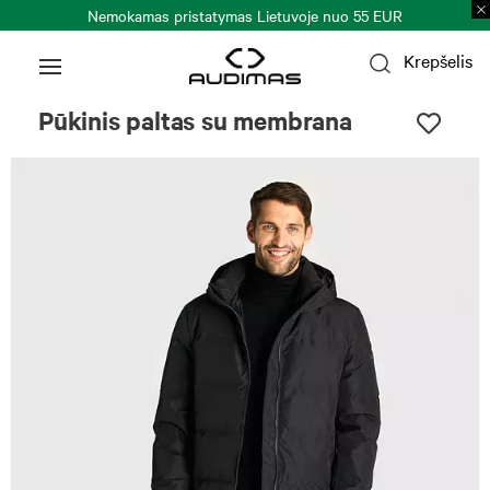
Nemokamas pristatymas Lietuvoje nuo 55 EUR
Krepšelis
Pūkinis paltas su membrana