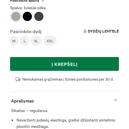
Pasirinkite spalvą
Spalva: šviesiai pilka
Pasirinkite dydį:
DYDŽIŲ LENTELĖ
M
L
XL
XXL
Į KREPŠELĮ
Nemokamas grąžinimas į fizines parduotuves per 30 d.
Aprašymas
Siluetas – reguliarus.
Nevaržanti judesių elastinga, greitai džiūstanti sintetinio
pluošto medžiaga.