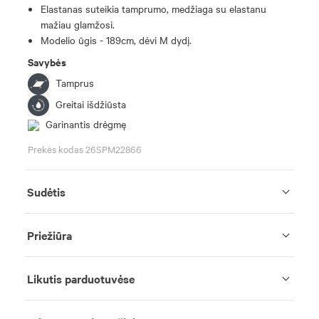
Elastanas suteikia tamprumo, medžiaga su elastanu
mažiau glamžosi.
Modelio ūgis - 189cm, dėvi M dydį.
Savybės
Tamprus
Greitai išdžiūsta
Garinantis drėgmę
Prekės kodas 26SPM22866
Sudėtis
Priežiūra
Likutis parduotuvėse