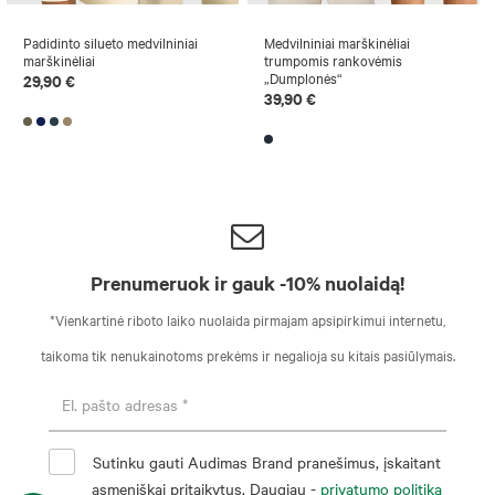
Padidinto silueto medvilniniai
Medvilniniai marškinėliai
marškinėliai
trumpomis rankovėmis
„Dumplonės“
29,90 €
39,90 €
Prenumeruok ir gauk -10% nuolaidą!
*Vienkartinė riboto laiko nuolaida pirmajam apsipirkimui internetu,
taikoma tik nenukainotoms prekėms ir negalioja su kitais pasiūlymais.
Sutinku gauti Audimas Brand pranešimus, įskaitant
asmeniškai pritaikytus. Daugiau -
privatumo politika