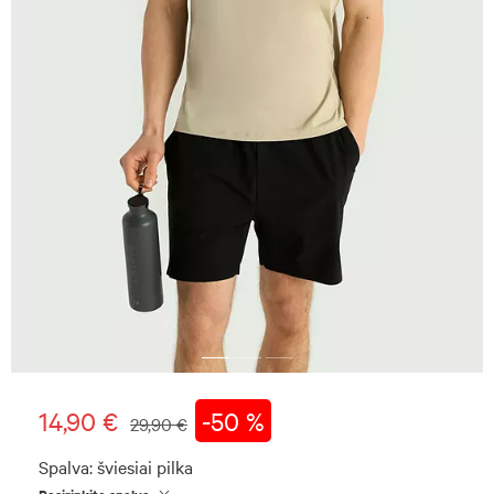
14,90 €
-50 %
29,90 €
Spalva:
šviesiai pilka