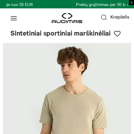
Prekių grąžinimas per 30 k. d.
Plačiau >
Krepšelis
Sintetiniai sportiniai marškinėliai