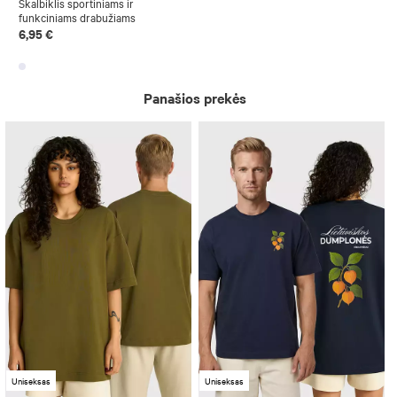
Skalbiklis sportiniams ir
funkciniams drabužiams
6,95 €
Panašios prekės
Uniseksas
Uniseksas