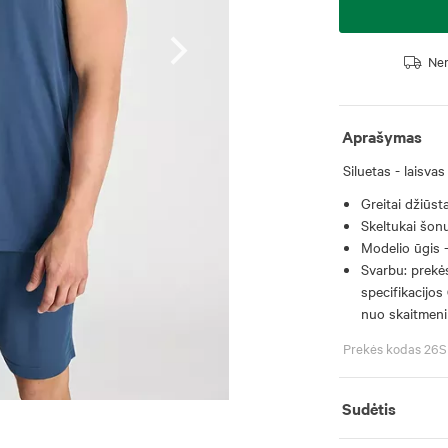
Nem
Aprašymas
Siluetas - laisvas
Greitai džiūst
Skeltukai šon
Modelio ūgis -
Svarbu: prekės
specifikacijos 
nuo skaitmeni
Prekės kodas 2
Sudėtis