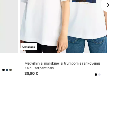
Uniseksas
Naujiena
Medvilniniai marškinėliai trumpomis rankovėmis
Medvilninia
Kalnų serpantinais
29,90 €
39,90 €