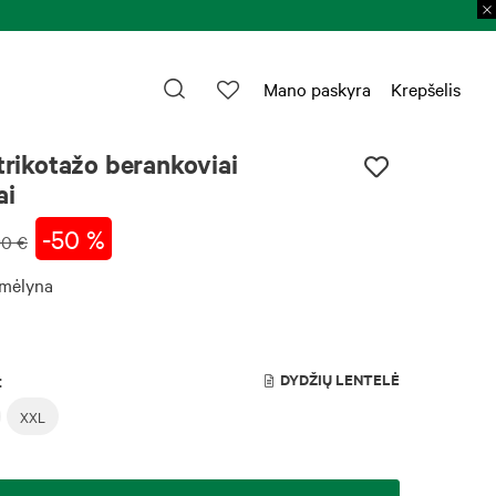
Prekių grąžinimas per 30 k. d.
Plačiau 
Mano paskyra
Krepšelis
 trikotažo berankoviai
ai
-50 %
90 €
 mėlyna
:
DYDŽIŲ LENTELĖ
XXL