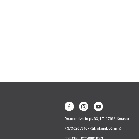
Raudondvario pl. 80, LT-47182, Kaunas
+37062078167 (tik skambučiams)
eparduotuve@audimas.lt