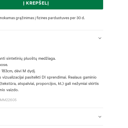
Į KREPŠELĮ
okamas grąžinimas į fizines parduotuves per 30 d.
anti sintetinių pluoštų medžiaga.
uose.
 183cm, dėvi M dydį.
 vizualizacijai pasitelkti DI sprendimai. Realaus gaminio
(tekstūra, atspalviai, proporcijos, kt.) gali nežymiai skirtis
nio vaizdo.
6SMM22605