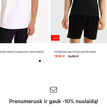
-43 %
marškinėliai trumpomis rankovėmis
Sintetiniai sportiniai marškinėliai
19,90 €
34,90 €
Prenumeruok ir gauk -10% nuolaidą!