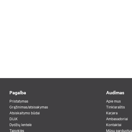
Pagalba
Audimas
Pristatymas
Apie mus
Grąžinimas/atsisakymas
Tinklaraštis
Atsiskaitymo būdai
Karjera
D.U.K
Ambasadoriai
Dydžių lentelė
Kontaktai
Taisyklės
Mūsų parduotu