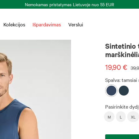
Kolekcijos
Išpardavimas
Verslui
Sintetinio
marškinėli
19,90 €
39,
Spalva:
tamsiai
Pasirinkite dydį
M
L
XL