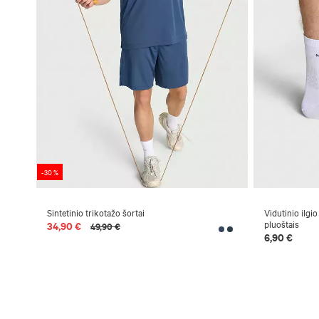
-30 %
Sintetinio trikotažo šortai
Vidutinio ilgio
pluoštais
34,90 €
49,90 €
6,90 €