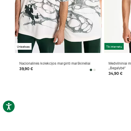
Uniseksas
Tik internetu
Nacionalinės kolekcijos marginti marškinėliai
Medvilniniai 
„Begalybė“
39,90 €
34,90 €