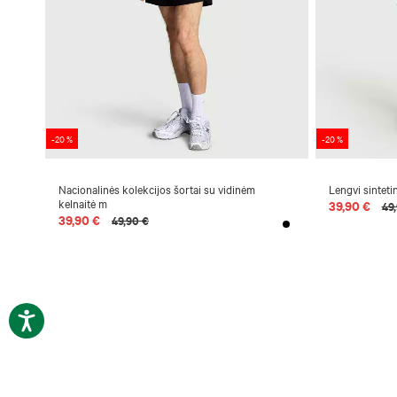
-20 %
-20 %
Nacionalinės kolekcijos šortai su vidinėm
Lengvi sintetin
kelnaitė m
39,90 €
49
39,90 €
49,90 €