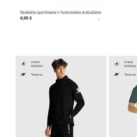
Skalbiklis sportiniams ir funkciniams drabužiams
6,95 €
Greitai
Greitai
išdžiūsta
išdžiūsta
Tamprus
Tamprus