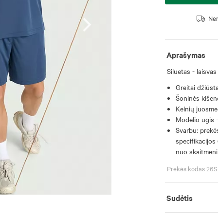
Nem
Aprašymas
Siluetas - laisvas
Greitai džiūst
Šoninės kišen
Kelnių juosme
Modelio ūgis 
Svarbu: prekės
specifikacijos 
nuo skaitmeni
Prekės kodas 2
Sudėtis