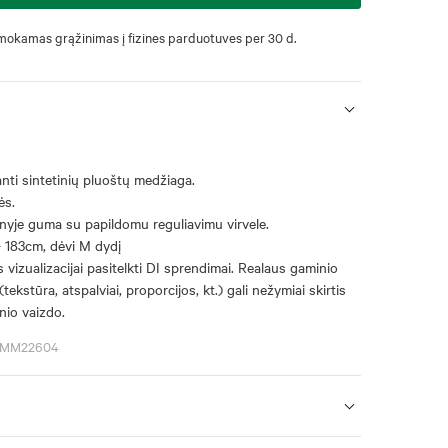
okamas grąžinimas į fizines parduotuves per 30 d.
anti sintetinių pluoštų medžiaga.
ės.
nyje guma su papildomu reguliavimu virvele.
- 183cm, dėvi M dydį
 vizualizacijai pasitelkti DI sprendimai. Realaus gaminio
(tekstūra, atspalviai, proporcijos, kt.) gali nežymiai skirtis
nio vaizdo.
6SMM22604