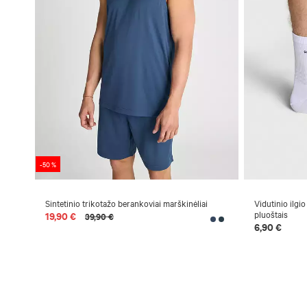
-50 %
Sintetinio trikotažo berankoviai marškinėliai
Vidutinio ilgio
pluoštais
19,90 €
39,90 €
6,90 €