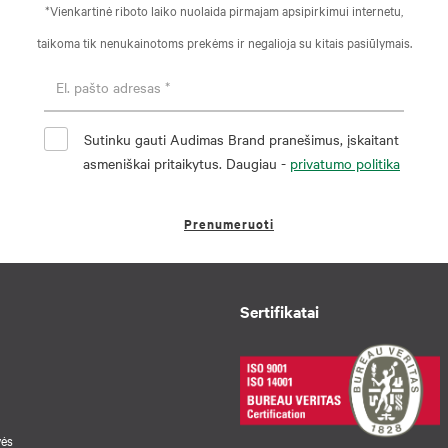
*Vienkartinė riboto laiko nuolaida pirmajam apsipirkimui internetu,
taikoma tik nenukainotoms prekėms ir negalioja su kitais pasiūlymais.
Sutinku gauti Audimas Brand pranešimus, įskaitant
asmeniškai pritaikytus. Daugiau -
privatumo politika
Prenumeruoti
Sertifikatai
vės