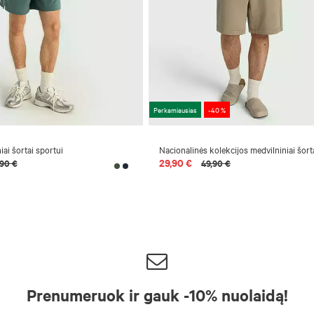
Perkamiausias
-40 %
iai šortai sportui
Nacionalinės kolekcijos medvilniniai šort
29,90 €
,90 €
49,90 €
Prenumeruok ir gauk -10% nuolaidą!