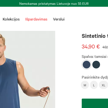
Kolekcijos
Išpardavimas
Verslui
Sintetinio 
34,90 €
49,
Spalva:
tamsiai
Pasirinkite dydį
M
L
XL