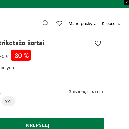
Prekių grąžinimas 
Mano paskyra
Krepšelis
trikotažo šortai
-30 %
90 €
 mėlyna
:
DYDŽIŲ LENTELĖ
XXL
Į KREPŠELĮ