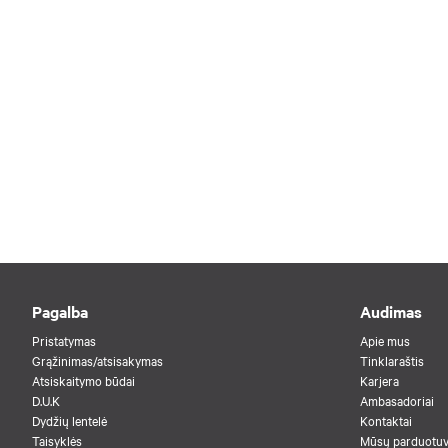
Pagalba
Audimas
Pristatymas
Apie mus
Grąžinimas/atsisakymas
Tinklaraštis
Atsiskaitymo būdai
Karjera
D.U.K
Ambasadoriai
Dydžių lentelė
Kontaktai
Taisyklės
Mūsų parduotu