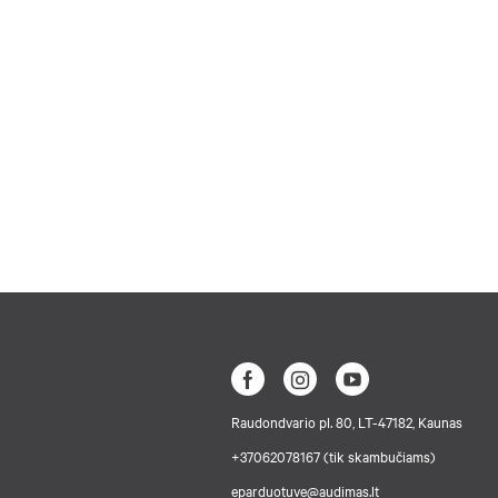
Raudondvario pl. 80, LT-47182, Kaunas
+37062078167 (tik skambučiams)
eparduotuve@audimas.lt