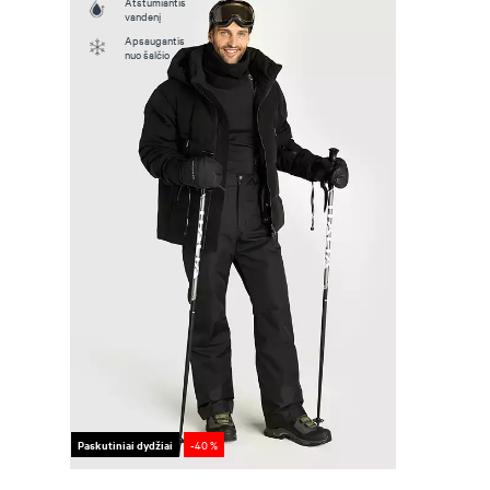
Atstumiantis
vandenį
Apsaugantis
nuo šalčio
Paskutiniai dydžiai
-40 %