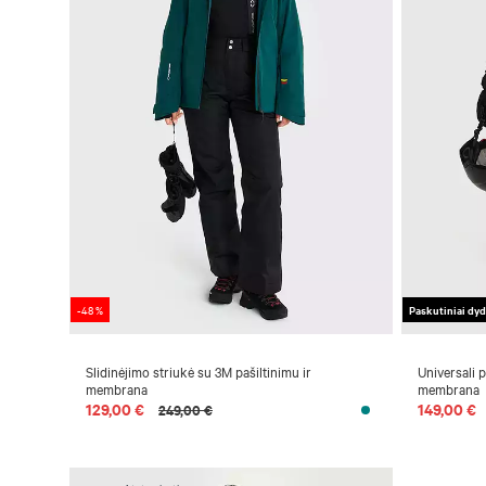
-48 %
Paskutiniai dyd
Slidinėjimo striukė su 3M pašiltinimu ir
Universali 
membrana
membrana
129,00 €
149,00 €
249,00 €