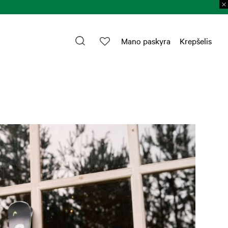
Prekių grąžinimas 
Mano paskyra
Krepšelis