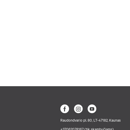
Raudondvario pl. 80, LT-47182, Kaunas
+37062078167 (tik skambučiams)