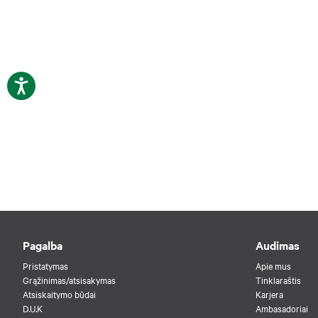
Pagalba
Audimas
Pristatymas
Apie mus
Grąžinimas/atsisakymas
Tinklaraštis
Atsiskaitymo būdai
Karjera
D.U.K
Ambasadoriai