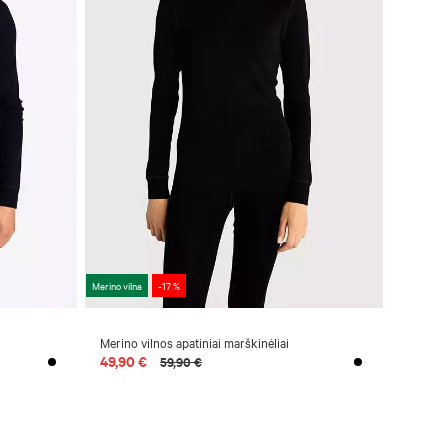
Merino vilna
-17 %
Merino vilnos apatiniai marškinėliai
49,90 €
59,90 €