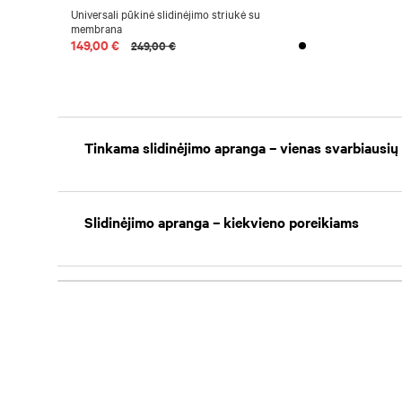
Universali pūkinė slidinėjimo striukė su
membrana
149,00 €
249,00 €
Tinkama slidinėjimo apranga – vienas svarbiausių
Slidinėjimo apranga – kiekvieno poreikiams