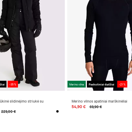
žiai
-35 %
Merino vilna
Paskutiniai dydžiai
-21 %
pūkinė slidinėjimo striukė su
Merino vilnos apatiniai marškinėliai
54,90 €
69,90 €
229,00 €