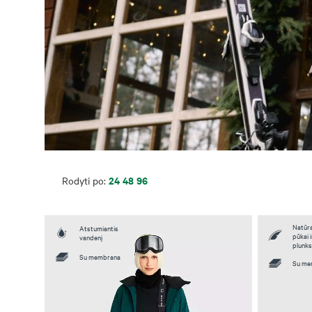
24
48
96
Rodyti po:
Natūra
Atstumiantis
pūkai i
vandenį
plunk
Su membrana
Su me