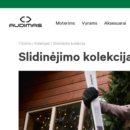
tatymas Lietuvoje nuo 55 EUR
Moterims
Vyrams
Aksesuarai
Titulinis
/
Katalogas
/
Slidinėjimo kolekcija
Slidinėjimo kolekcij