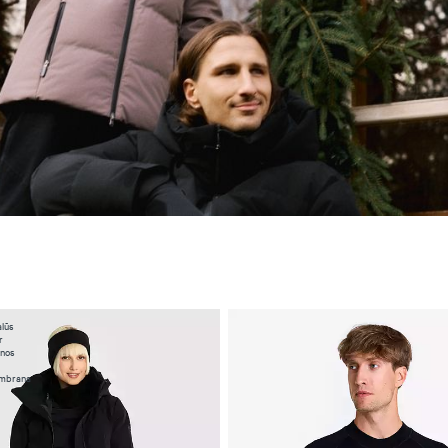
lūs
r
snos
mbrana