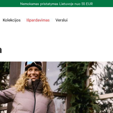
Kolekcijos
Išpardavimas
Verslui
a