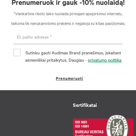
Prenumeruok ir gauk -10% nuolaidą!
*Vienkartinė riboto laiko nuolaida pirmajam apsipirkimui internetu,
taikoma tik nenukainotoms prekėms ir negalioja su kitais pasiūlymais.
Sutinku gauti Audimas Brand pranešimus, įskaitant
asmeniškai pritaikytus. Daugiau -
privatumo politika
Prenumeruoti
Sertifikatai