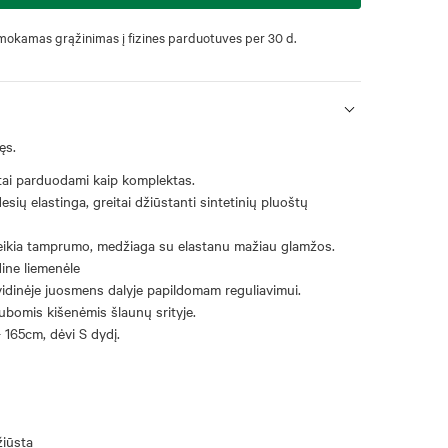
okamas grąžinimas į fizines parduotuves per 30 d.
ęs.
rtai parduodami kaip komplektas.
esių elastinga, greitai džiūstanti sintetinių pluoštų
eikia tamprumo, medžiaga su elastanu mažiau glamžos.
ine liemenėle
vidinėje juosmens dalyje papildomam reguliavimui.
ubomis kišenėmis šlaunų srityje.
 165cm, dėvi S dydį.
žiūsta