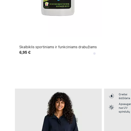
Skalbiklis sportiniams ir funkciniams drabužiams
6,95 €
Greitai
išdžiūsta
Apsaugan
nuo UV
spindulių