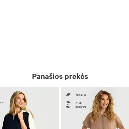
Panašios prekės
Tamprus
tis
Atidi
priežiūra