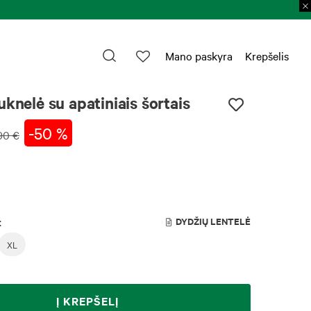
Prekių grąžinimas 
Mano paskyra
Krepšelis
uknelė su apatiniais šortais
-50 %
90 €
:
DYDŽIŲ LENTELĖ
XL
Į KREPŠELĮ