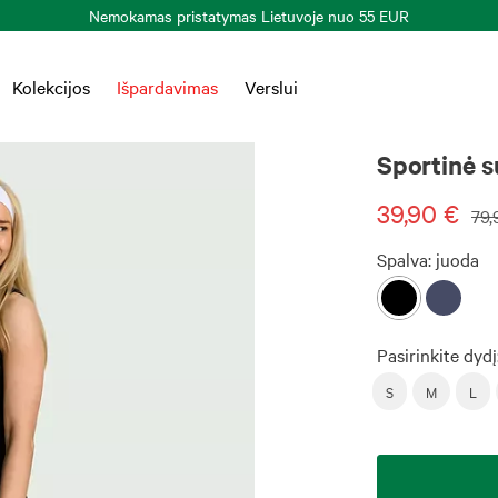
Kolekcijos
Išpardavimas
Verslui
Sportinė s
39,90 €
79,
Spalva:
juoda
Pasirinkite dydį
S
M
L