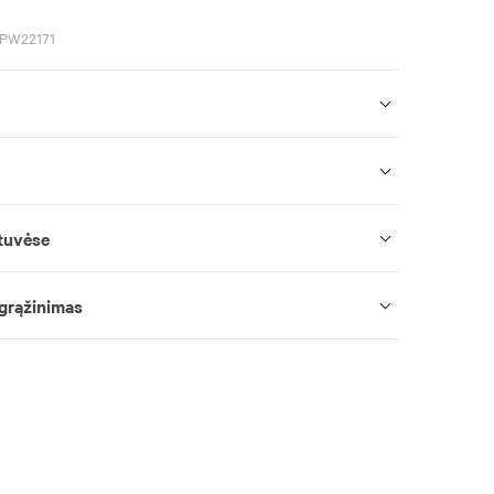
SPW22171
tuvėse
 grąžinimas