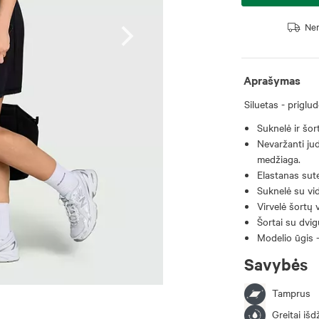
Nem
Aprašymas
Siluetas - priglud
Suknelė ir šo
Nevaržanti jud
medžiaga.
Elastanas sut
Suknelė su vid
Virvelė šortų 
Šortai su dvig
Modelio ūgis -
Savybės
Tamprus
Greitai išd