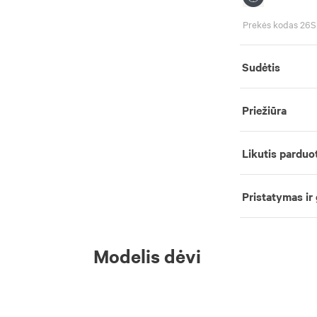
Prekės kodas 26
Sudėtis
Priežiūra
Likutis parduo
Pristatymas ir
Modelis dėvi