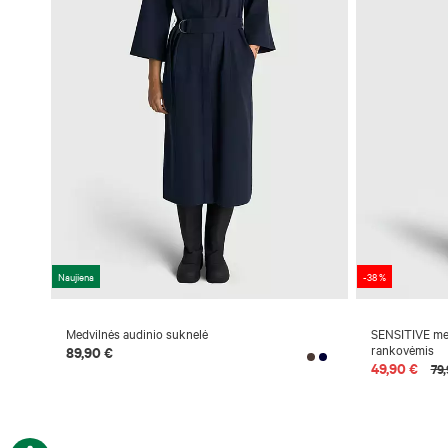
Naujiena
-38 %
Medvilnės audinio suknelė
SENSITIVE me
rankovėmis
89,90 €
49,90 €
79