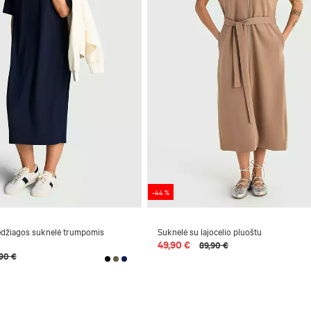
-44 %
džiagos suknelė trumpomis
Suknelė su lajocelio pluoštu
49,90 €
89,90 €
,90 €