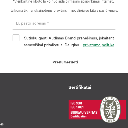
*Vienkartinė riboto laiko nuolaida pirmajam apsipirkimui internetu,
taikoma tik nenukainotoms prekėms ir negalioja su kitais pasiūlymais.
Sutinku gauti Audimas Brand pranešimus, įskaitant
asmeniškai pritaikytus. Daugiau -
privatumo politika
Prenumeruoti
Sertifikatai
vės