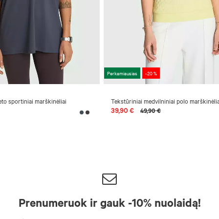
Perkamiausias
-20 %
eto sportiniai marškinėliai
Tekstūriniai medvilniniai polo marškinėlia
39,90 €
49,90 €
Prenumeruok ir gauk -10% nuolaidą!