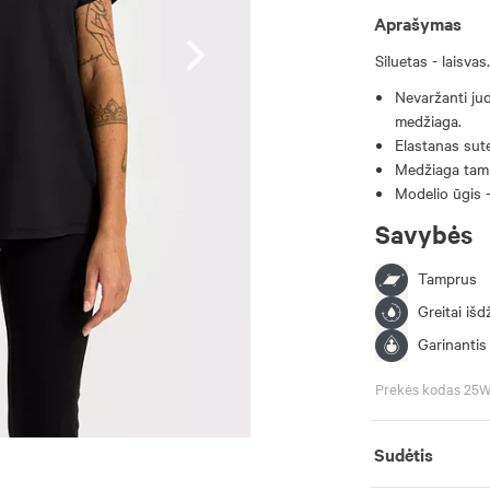
Aprašymas
Siluetas - laisvas.
Nevaržanti jud
medžiaga.
Elastanas sut
Medžiaga tamp
Modelio ūgis -
Savybės
Tamprus
Greitai išd
Garinanti
Prekės kodas 2
Sudėtis