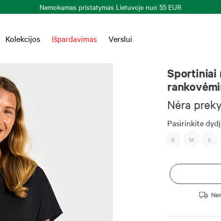
Kolekcijos
Išpardavimas
Verslui
Sportiniai
rankovėmi
Nėra prek
Pasirinkite dydį
S
M
L
Nem