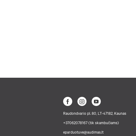
Raudondvario pl. 80, LT-47182, Kaunas
+37062078167 (tik skambučiams)
eparduotuve@audimas.lt