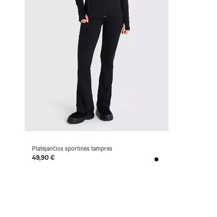
Platėjančios sportinės tamprės
49,90 €