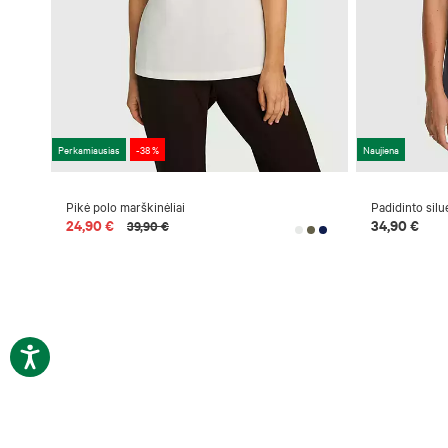
Perkamiausias
-38 %
Naujiena
Pikė polo marškinėliai
Padidinto silu
24,90 €
34,90 €
39,90 €