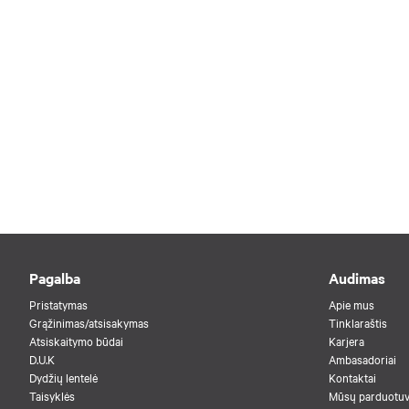
Pagalba
Audimas
Pristatymas
Apie mus
Grąžinimas/atsisakymas
Tinklaraštis
Atsiskaitymo būdai
Karjera
D.U.K
Ambasadoriai
Dydžių lentelė
Kontaktai
Taisyklės
Mūsų parduotu