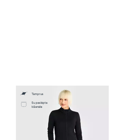
Tamprus
Su paslėpta
kišenėle