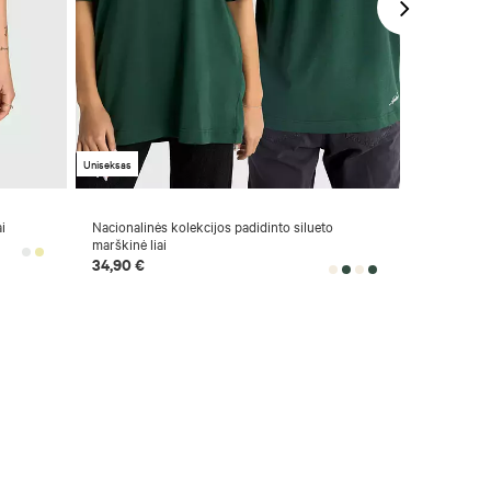
Uniseksas
Naujiena
Uni
i
Nacionalinės kolekcijos padidinto silueto
Medvilnini
marškinė liai
„Rudasis l
34,90 €
39,90 €