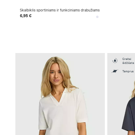
Skalbiklis sportiniams ir funkciniams drabužiams
6,95 €
Greitai
išdžiūsta
Tamprus