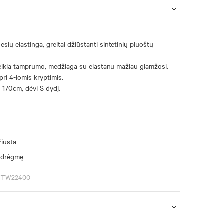
esių elastinga, greitai džiūstanti sintetinių pluoštų
eikia tamprumo, medžiaga su elastanu mažiau glamžosi.
ri 4-iomis kryptimis.
 170cm, dėvi S dydį.
žiūsta
s drėgmę
5WTW22400