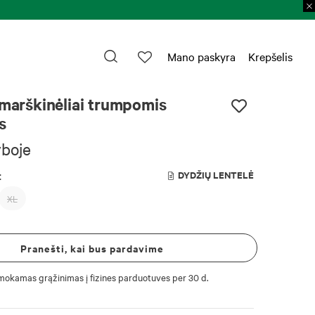
Prekių grąžinimas per 30 
Mano paskyra
Krepšelis
 marškinėliai trumpomis
s
yboje
:
DYDŽIŲ LENTELĖ
XL
Pranešti, kai bus pardavime
okamas grąžinimas į fizines parduotuves per 30 d.