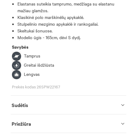
Elastanas suteikia tamprumo, medžiaga su elastanu
mažiau glamžos.
Klasikinė polo marškinėlių apykaklė.
Stulpelinio mezgimo apykaklė ir rankogaliai.
Skeltukai šonuose.
Modelio ūgis - 165cm, dėvi S dydį.
Savybės
Tamprus
Greitai išdžiūsta
Lengvas
Prekės kodas 26SPW22167
Sudėtis
Priežiūra