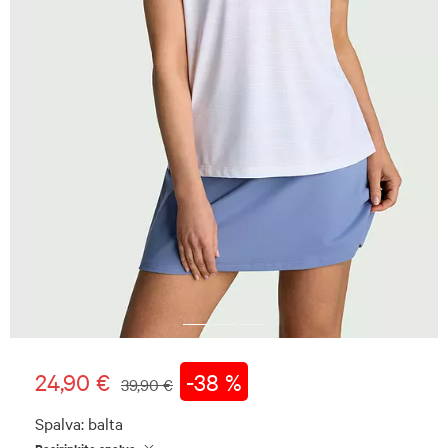
24,90 €
-38 %
39,90 €
Spalva:
balta