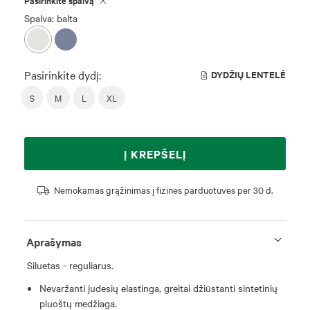
Pasirinkite spalvą
Spalva: balta
Pasirinkite dydį:
DYDŽIŲ LENTELĖ
S
M
L
XL
Į KREPŠELĮ
Nemokamas grąžinimas į fizines parduotuves per 30 d.
Aprašymas
Siluetas - reguliarus.
Nevaržanti judesių elastinga, greitai džiūstanti sintetinių
pluoštų medžiaga.