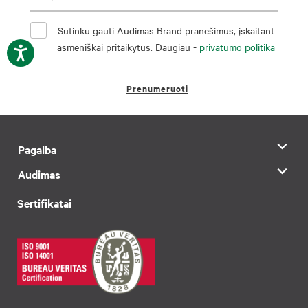
Sutinku gauti Audimas Brand pranešimus, įskaitant
asmeniškai pritaikytus. Daugiau -
privatumo politika
Prenumeruoti
Pagalba
Audimas
Sertifikatai