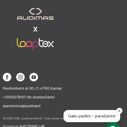
Raudondvario pl. 80, LT-47182, Kaunas
+37062078167 (tik skambučiams)
eparduotuve@audimas.lt
© 2026 UAB „Audimas Brand“. Visos teisės saugomos.
Sprendimas:
ELECTRONIC LAB