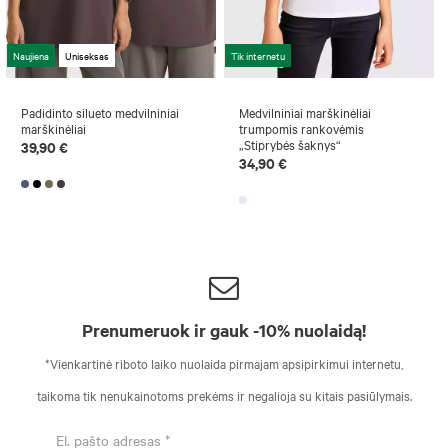
Naujiena
Uniseksas
Tik internetu
Padidinto silueto medvilniniai
Medvilniniai marškinėliai
marškinėliai
trumpomis rankovėmis
„Stiprybės šaknys“
39,90 €
34,90 €
Prenumeruok ir gauk -10% nuolaidą!
*Vienkartinė riboto laiko nuolaida pirmajam apsipirkimui internetu,
taikoma tik nenukainotoms prekėms ir negalioja su kitais pasiūlymais.