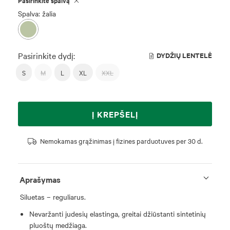
Pasirinkite spalvą
Spalva: žalia
Pasirinkite dydį:
DYDŽIŲ LENTELĖ
S
M
L
XL
XXL
Į KREPŠELĮ
Nemokamas grąžinimas į fizines parduotuves per 30 d.
Aprašymas
Siluetas – reguliarus.
Nevaržanti judesių elastinga, greitai džiūstanti sintetinių
pluoštų medžiaga.