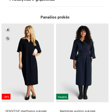
Panašios prekės
-38 %
Naujiena
SENSITIVE medžiagos suknelė
Medvilnės audinio suknelė