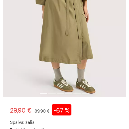
29,90 €
-67 %
89,90 €
Spalva:
žalia