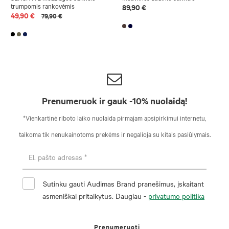
trumpomis rankovėmis
89,90 €
49,90 €
79,90 €
Prenumeruok ir gauk -10% nuolaidą!
*Vienkartinė riboto laiko nuolaida pirmajam apsipirkimui internetu,
taikoma tik nenukainotoms prekėms ir negalioja su kitais pasiūlymais.
Sutinku gauti Audimas Brand pranešimus, įskaitant
asmeniškai pritaikytus. Daugiau -
privatumo politika
Prenumeruoti