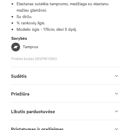
Elastanas suteikia tamprumo, medžiaga su elastanu
mažiau glamžosi.
Su diržu.
¾ rankovių ilgis.
Modelio ūgis - 176cm, dėvi S dydį.
Savybės
Tamprus
Prekės kodas 26SPW11360
Sudėtis
Priežiūra
Likutis parduotuvėse
Pristatymas ir grąžinimas