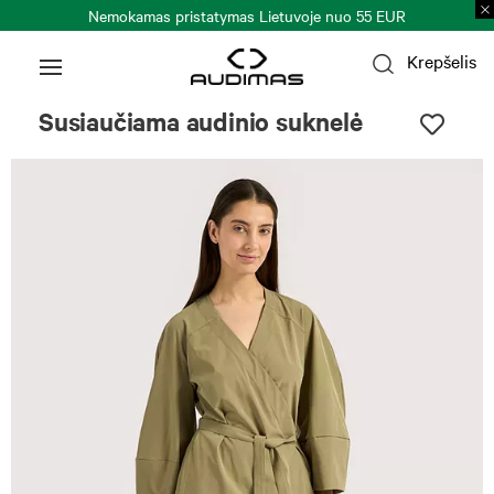
Nemokamas pristatymas Lietuvoje nuo 55 EUR
Krepšelis
Susiaučiama audinio suknelė