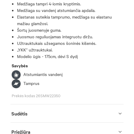
Medžiaga tampri 4-iomis kryptimis.
Medžiaga su vandenį atstumiančia apdaila.
Elastanas suteikia tamprumo, medžiaga su elastanu
mažiau glamžosi.
Šortų juosmenyje guma.
Juosmuo reguliuojamas integruotu diržu.
Užtrauktukais užsegamos šoninės kišenės.
„YKK“ užtrauktukai.
Modelio ūgis - 175cm, dėvi S dydį
Savybės
Atstumiantis vandenį
Tamprus
Prekės kodas 26SMW22350
Sudėtis
Priežiūra