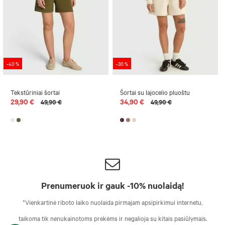
-40 %
-30 %
Tekstūriniai šortai
Šortai su lajocelio pluoštu
29,90 €
34,90 €
49,90 €
49,90 €
Prenumeruok ir gauk -10% nuolaidą!
*Vienkartinė riboto laiko nuolaida pirmajam apsipirkimui internetu,
taikoma tik nenukainotoms prekėms ir negalioja su kitais pasiūlymais.