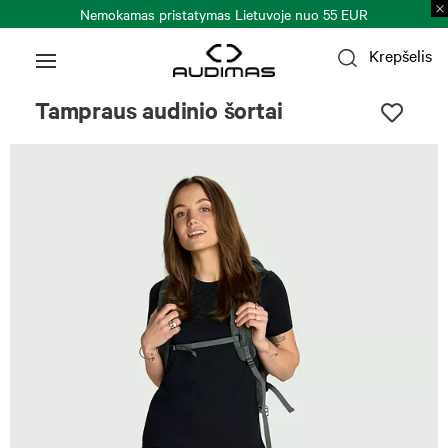
Nemokamas pristatymas Lietuvoje nuo 55 EUR
Krepšelis
Tampraus audinio šortai