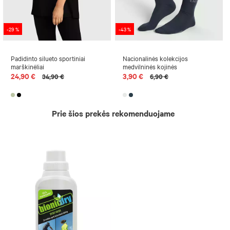
-29 %
-43 %
Padidinto silueto sportiniai
Nacionalinės kolekcijos
marškinėliai
medvilninės kojinės
24,90 €
3,90 €
34,90 €
6,90 €
Prie šios prekės rekomenduojame