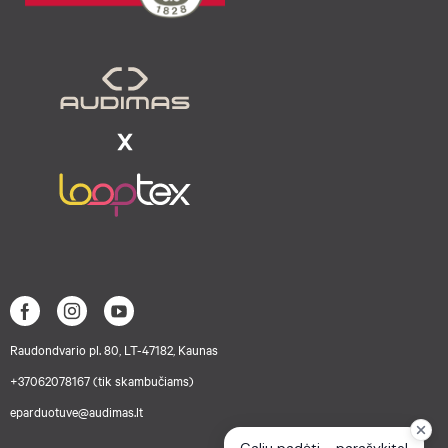
Raudondvario pl. 80, LT-47182, Kaunas
+37062078167 (tik skambučiams)
eparduotuve@audimas.lt