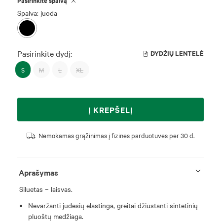
Pasirinkite spalvą
Spalva: juoda
Pasirinkite dydį:
DYDŽIŲ LENTELĖ
S
M
L
XL
Į KREPŠELĮ
Nemokamas grąžinimas į fizines parduotuves per 30 d.
Aprašymas
Siluetas – laisvas.
Nevaržanti judesių elastinga, greitai džiūstanti sintetinių
pluoštų medžiaga.