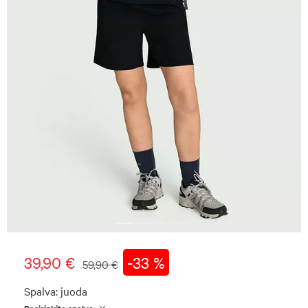
39,90 €
-33 %
59,90 €
Spalva:
juoda