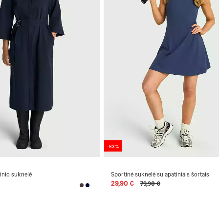
-63 %
inio suknelė
Sportinė suknelė su apatiniais šortais
29,90 €
79,90 €