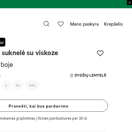
Mano paskyra
Krepšelis
ai
 suknelė su viskoze
yboje
:
DYDŽIŲ LENTELĖ
L
XL
XXL
Pranešti, kai bus pardavime
okamas grąžinimas į fizines parduotuves per 30 d.