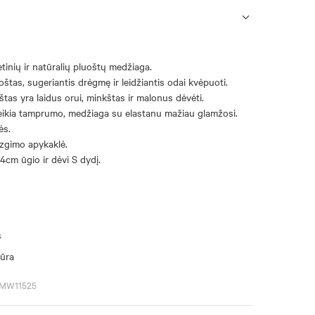
etinių ir natūralių pluoštų medžiaga.
štas, sugeriantis drėgmę ir leidžiantis odai kvėpuoti.
tas yra laidus orui, minkštas ir malonus dėvėti.
eikia tamprumo, medžiaga su elastanu mažiau glamžosi.
ės.
ezgimo apykaklė.
4cm ūgio ir dėvi S dydį.
s
iūra
SMW11525