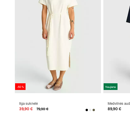
-50 %
Naujiena
Ilga suknelė
Medvilnės aud
39,90 €
89,90 €
79,90 €