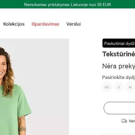
Nemokamas pristatymas Lietuvoje nuo 55 EUR
Kolekcijos
Išpardavimas
Verslui
Paskutiniai dydži
Tekstūrinė
Nėra prek
Pasirinkite dydį
XS
S
M
Nem