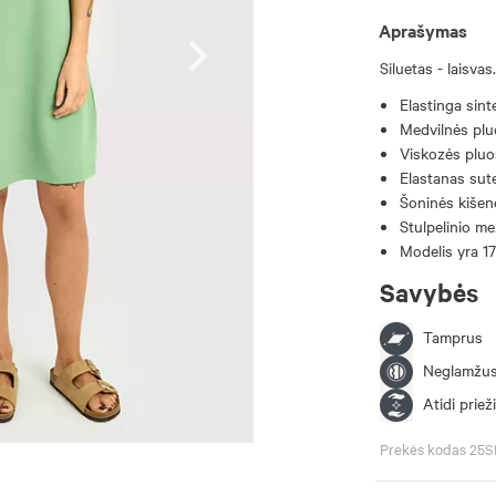
Aprašymas
Siluetas - laisvas.
Elastinga sint
Medvilnės pluo
Viskozės pluoš
Elastanas sut
Šoninės kišen
Stulpelinio m
Modelis yra 17
Savybės
Tamprus
Neglamžu
Atidi priež
Prekės kodas 25