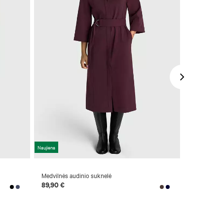
Naujiena
-63 %
Medvilnės audinio suknelė
Pikė sukne
89,90 €
29,90 €