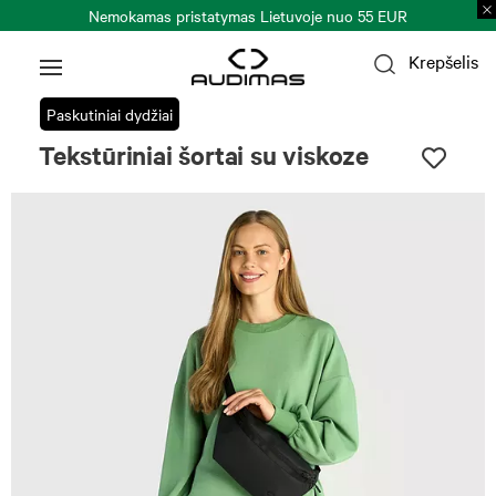
Nemokamas pristatymas Lietuvoje nuo 55 EUR
Krepšelis
Paskutiniai dydžiai
Tekstūriniai šortai su viskoze