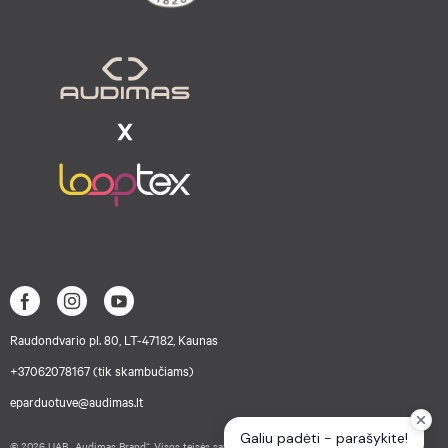
Raudondvario pl. 80, LT-47182, Kaunas
+37062078167 (tik skambučiams)
eparduotuve@audimas.lt
© 2026 UAB „Audimas Brand“. Visos teisės saugomos.