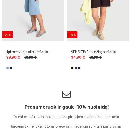
-20 %
-30 %
Ilgi medvilniniai pikė šortai
SENSITIVE medžiagos šortai
39,90 €
34,90 €
49,90 €
49,90 €
Prenumeruok ir gauk -10% nuolaidą!
*Vienkartinė riboto laiko nuolaida pirmajam apsipirkimui internetu,
taikoma tik nenukainotoms prekėms ir negalioja su kitais pasiūlymais.