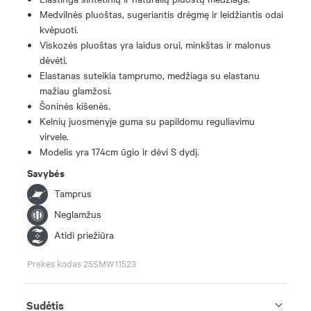
Medvilnės pluoštas, sugeriantis drėgmę ir leidžiantis odai
kvėpuoti.
Viskozės pluoštas yra laidus orui, minkštas ir malonus
dėvėti.
Elastanas suteikia tamprumo, medžiaga su elastanu
mažiau glamžosi.
Šoninės kišenės.
Kelnių juosmenyje guma su papildomu reguliavimu
virvele.
Modelis yra 174cm ūgio ir dėvi S dydį.
Savybės
Tamprus
Neglamžus
Atidi priežiūra
Prekės kodas 25SMW11523
Sudėtis