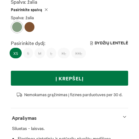
Spalva:
žalia
Pasirinkite spalvą
Spalva: žalia
Pasirinkite dydį:
DYDŽIŲ LENTELĖ
XS
S
M
L
XL
XXL
Į KREPŠELĮ
Nemokamas grąžinimas į fizines parduotuves per 30 d.
Aprašymas
Siluetas - laisvas.
Elastinga sintetinių ir natūralių pluoštų medžiaga.