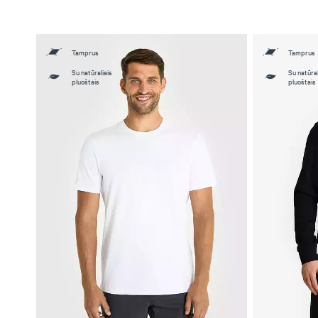
Tamprus
Tamprus
Su natūraliais
Su natūral
pluoštais
pluoštais