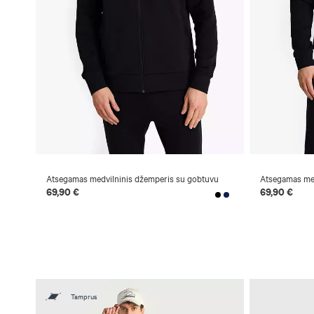
Atsegamas medvilninis džemperis su gobtuvu
Atsegamas med
69,90 €
69,90 €
Tamprus