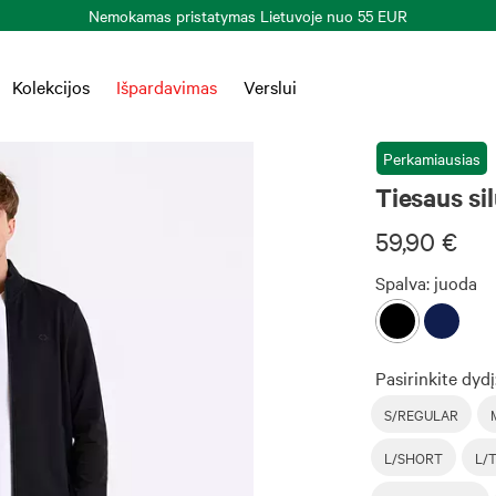
Kolekcijos
Išpardavimas
Verslui
Perkamiausias
Tiesaus si
59,90 €
Spalva:
juoda
Pasirinkite dydį
S/REGULAR
L/SHORT
L/