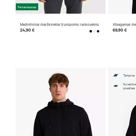
Perkamiausias
Medvilniniai marškinėliai trumpomis rankovėmis
Atsegamas med
24,90 €
69,90 €
Tamprus
Su natūral
pluoštais