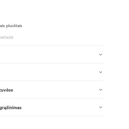
ais pluoštais
SM11459
tuvėse
 grąžinimas