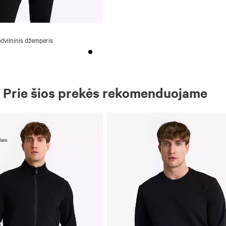
vilninis džemperis
Prie šios prekės rekomenduojame
iais