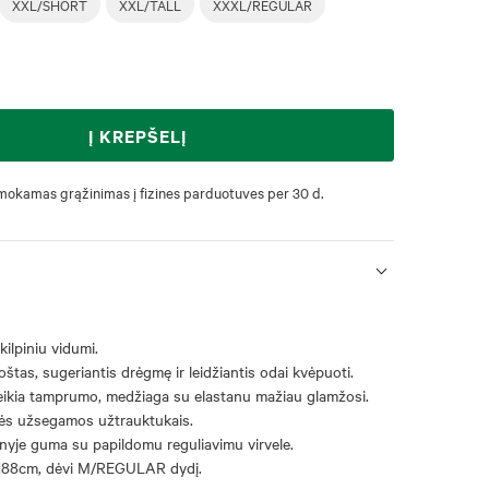
XXL/SHORT
XXL/TALL
XXXL/REGULAR
Į KREPŠELĮ
okamas grąžinimas į fizines parduotuves per 30 d.
kilpiniu vidumi.
štas, sugeriantis drėgmę ir leidžiantis odai kvėpuoti.
eikia tamprumo, medžiaga su elastanu mažiau glamžosi.
ės užsegamos užtrauktukais.
nyje guma su papildomu reguliavimu virvele.
 188cm, dėvi M/REGULAR dydį.