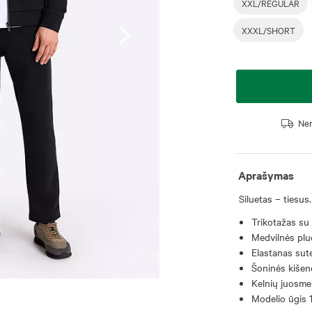
XXL/REGULAR
XXXL/SHORT
Nem
Aprašymas
Siluetas – tiesus.
Trikotažas su 
Medvilnės pluo
Elastanas sut
Šoninės kišen
Kelnių juosme
Modelio ūgis