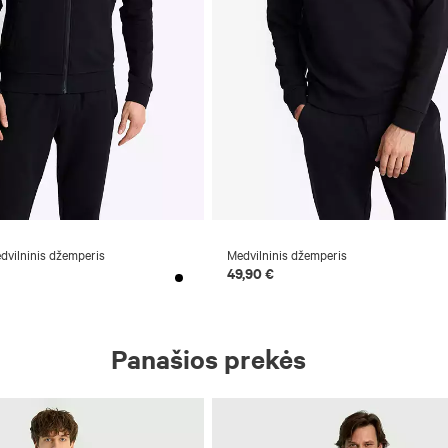
vilninis džemperis
Medvilninis džemperis
49,90 €
Panašios prekės