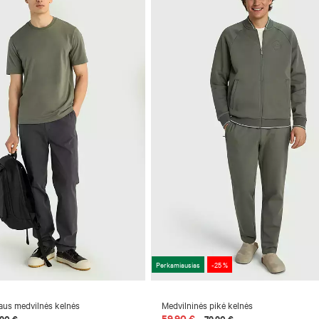
Perkamiausias
-25 %
liaus medvilnės kelnės
Medvilninės pikė kelnės
59,90 €
,90 €
79,90 €