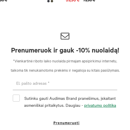
Prenumeruok ir gauk -10% nuolaidą!
*Vienkartinė riboto laiko nuolaida pirmajam apsipirkimui internetu,
taikoma tik nenukainotoms prekėms ir negalioja su kitais pasiūlymais.
Sutinku gauti Audimas Brand pranešimus, įskaitant
asmeniškai pritaikytus. Daugiau -
privatumo politika
Prenumeruoti