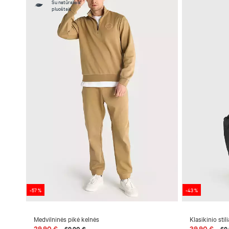
Su natūraliais
pluoštais
-57 %
-43 %
Medvilninės pikė kelnės
Klasikinio sti
29,90 €
39,90 €
69,90 €
69