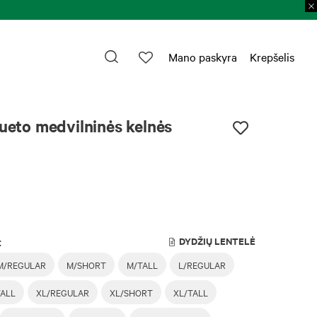
Prekių grąžinimas per 30 k. d.
Plačiau >
Mano paskyra
Krepšelis
lueto medvilninės kelnės
:
DYDŽIŲ LENTELĖ
M/REGULAR
M/SHORT
M/TALL
L/REGULAR
TALL
XL/REGULAR
XL/SHORT
XL/TALL