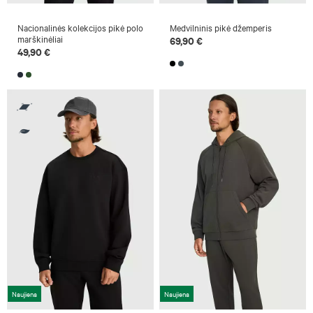
Nacionalinės kolekcijos pikė polo
Medvilninis pikė džemperis
marškinėliai
69,90 €
49,90 €
Naujiena
Naujiena