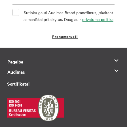
Sutinku gauti Audimas Brand pranešimus, įskaitant
asmeniškai pritaikytus. Daugiau -
privatumo politika
Prenumeruoti
Pagalba
Audimas
Sertifikatai