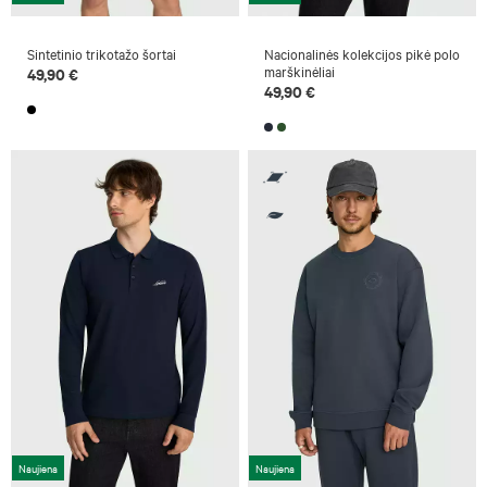
Sintetinio trikotažo šortai
Nacionalinės kolekcijos pikė polo
marškinėliai
49,90 €
49,90 €
Naujiena
Naujiena