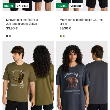
Naujiena
Uniseksas
Naujiena
Uniseksas
Medvilniniai marškinėliai
Medvilniniai marškinėliai „Jūrinis
„Geltonskruostis žaltys“
erelis“
39,90 €
39,90 €