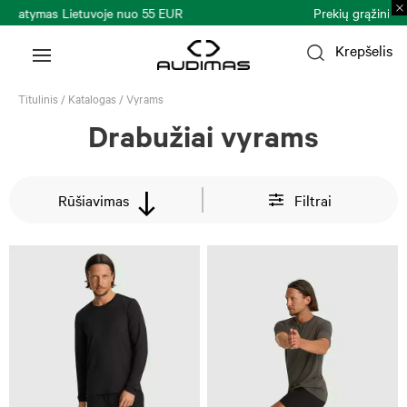
Prekių grąžinimas per 30 k. d.
Plačiau >
Krepšelis
Titulinis
/
Katalogas
/
Vyrams
Drabužiai vyrams
Rūšiavimas
Filtrai