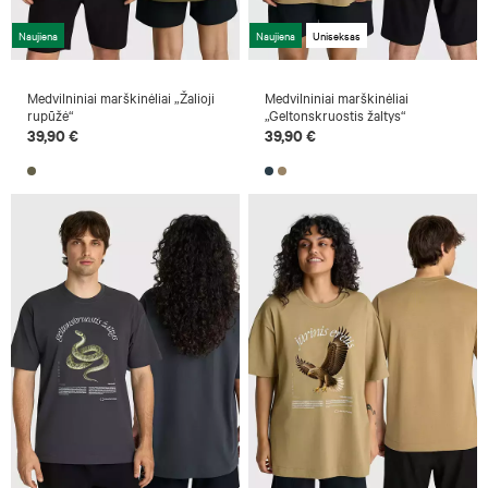
Naujiena
Naujiena
Uniseksas
Medvilniniai marškinėliai „Žalioji
Medvilniniai marškinėliai
rupūžė“
„Geltonskruostis žaltys“
39,90 €
39,90 €