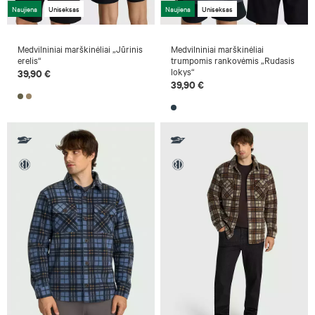
Naujiena
Uniseksas
Naujiena
Uniseksas
Medvilniniai marškinėliai „Jūrinis
Medvilniniai marškinėliai
erelis“
trumpomis rankovėmis „Rudasis
lokys“
39,90 €
39,90 €