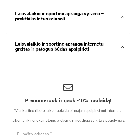
Laisvalaikio ir sportinė apranga vyrams –
praktiška ir funkcionali
Laisvalaikio ir sportinė apranga internetu –
greitas ir patogus būdas apsipirkti
Prenumeruok ir gauk -10% nuolaidą!
*Vienkartinė riboto laiko nuolaida pirmajam apsipirkimui internetu,
taikoma tik nenukainotoms prekėms ir negalioja su kitais pasiūlymais.