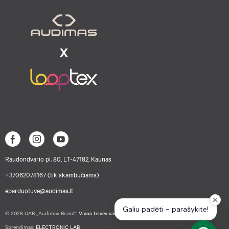
Raudondvario pl. 80, LT-47182, Kaunas
+37062078167 (tik skambučiams)
eparduotuve@audimas.lt
© 2026 UAB „Audimas Brand“.
Visos teisės saugomos.
Sprendimas:
ELECTRONIC LAB