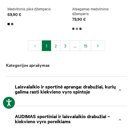
Medvilninis pikė džemperis
Atsegamas medvilninis
džemperis
69,90 €
79,90 €
1
2
3
...
15
Kategorijos aprašymas
Laisvalaikio ir sportinė apranga: drabužiai, kurių
galima rasti kiekvieno vyro spintoje
AUDIMAS sportiniai ir laisvalaikio drabužiai –
kiekvieno vyro poreikiams