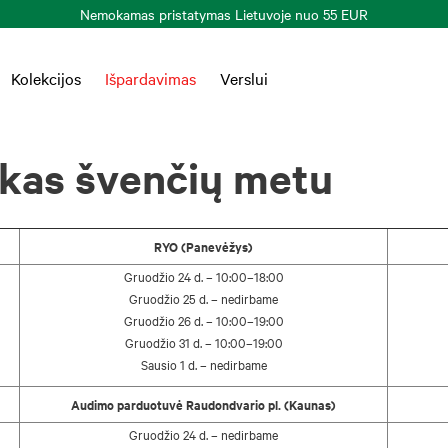
Nemokamas pristatymas Lietuvoje nuo 55 EUR
Kolekcijos
Išpardavimas
Verslui
ikas švenčių metu
RYO (Panevėžys)
Gruodžio 24 d. – 10:00–18:00
Gruodžio 25 d. – nedirbame
Gruodžio 26 d. – 10:00–19:00
Gruodžio 31 d. – 10:00–19:00
Sausio 1 d. – nedirbame
Audimo parduotuvė Raudondvario pl. (Kaunas)
Gruodžio 24 d. – nedirbame