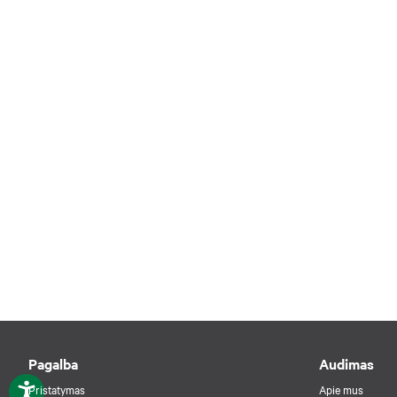
Pagalba
Audimas
Pristatymas
Apie mus