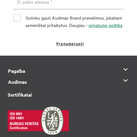
Sutinku gauti Audimas Brand pranešimus, įskaitant
asmeniškai pritaikytus. Daugiau -
privatumo politika
Prenumeruoti
Pagalba
Audimas
Sertifikatai