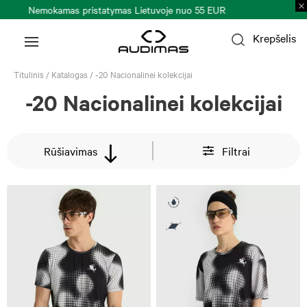
Prekių grąžinimas per 30 k. d.
Plačiau >
Krepšelis
Titulinis
/
Katalogas
/
-20 Nacionalinei kolekcijai
-20 Nacionalinei kolekcijai
Rūšiavimas
Filtrai