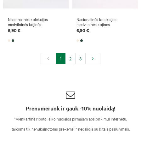
Nacionalinės kolekcijos
Nacionalinės kolekcijos
medvilninės kojinės
medvilninės kojinės
6,90 €
6,90 €
1
2
3
Prenumeruok ir gauk -10% nuolaidą!
*Vienkartinė riboto laiko nuolaida pirmajam apsipirkimui internetu,
taikoma tik nenukainotoms prekėms ir negalioja su kitais pasiūlymais.