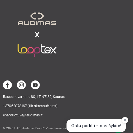
Raudondvario pl. 80, LT-47182, Kaunas
+37062078167 (tik skambučiams)
eparduotuve@audimas.lt
© 2026 UAB „Audimas Brand“. Visos teisės saugomos.