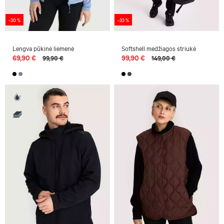
-30 %
-33 %
Lengva pūkinė liemenė
Softshell medžiagos striukė
69,90 €
99,90 €
99,90 €
149,00 €