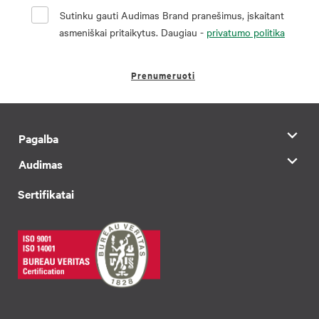
Sutinku gauti Audimas Brand pranešimus, įskaitant
asmeniškai pritaikytus. Daugiau -
privatumo politika
Prenumeruoti
Pagalba
Audimas
Sertifikatai