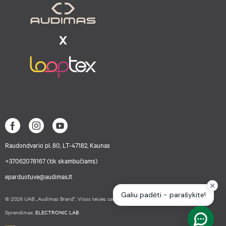
Raudondvario pl. 80, LT-47182, Kaunas
+37062078167 (tik skambučiams)
eparduotuve@audimas.lt
© 2026 UAB „Audimas Brand“. Visos teisės saugomos.
Sprendimas:
ELECTRONIC LAB