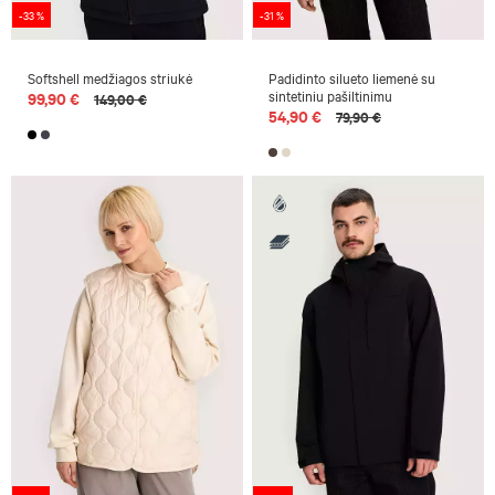
-33 %
-31 %
Softshell medžiagos striukė
Padidinto silueto liemenė su
sintetiniu pašiltinimu
99,90 €
149,00 €
54,90 €
79,90 €