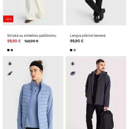
-33 %
Striukė su sintetiniu pašiltinimu
Lengva pūkinė liemenė
99,90 €
99,90 €
149,00 €