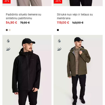
-31 %
-20 %
Padidinto silueto liemenė su
Striukė nuo vėjo ir lietaus su
sintetiniu pašiltinimu
membrana
54,90 €
119,00 €
79,90 €
149,00 €