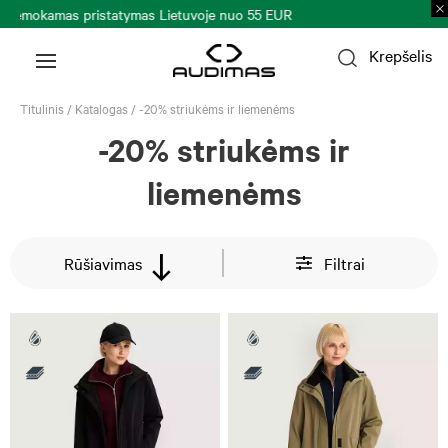
Prekių grąžinimas per 30 k. d.
Plačiau >
Krepšelis
Titulinis
/
Katalogas
/
-20% striukėms ir liemenėms
-20% striukėms ir
liemenėms
Rūšiavimas
Filtrai