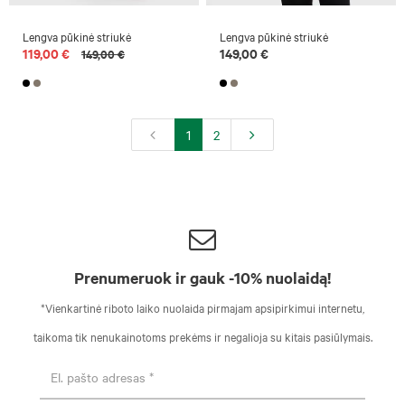
Lengva pūkinė striukė
Lengva pūkinė striukė
119,00 €
149,00 €
149,00 €
1
2
Prenumeruok ir gauk -10% nuolaidą!
*Vienkartinė riboto laiko nuolaida pirmajam apsipirkimui internetu,
taikoma tik nenukainotoms prekėms ir negalioja su kitais pasiūlymais.