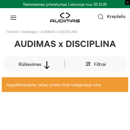
Nemokamas pristatymas Lietuvoje nuo 55 EUR
Krepšelis
Titulinis
/
Katalogas
/
AUDIMAS x DISCIPLINA
AUDIMAS x DISCIPLINA
Rūšiavimas
Filtrai
Apgailestaujame, tačiau prekių šioje kategorijoje nėra.