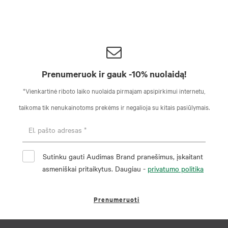
Prenumeruok ir gauk -10% nuolaidą!
*Vienkartinė riboto laiko nuolaida pirmajam apsipirkimui internetu,
taikoma tik nenukainotoms prekėms ir negalioja su kitais pasiūlymais.
Sutinku gauti Audimas Brand pranešimus, įskaitant
asmeniškai pritaikytus. Daugiau -
privatumo politika
Prenumeruoti