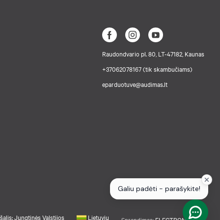
Raudondvario pl. 80, LT-47182, Kaunas
+37062078167 (tik skambučiams)
eparduotuve@audimas.lt
šalis: Jungtinės Valstijos
Lietuvių
Sprendimas:
ELECTRONIC LAB