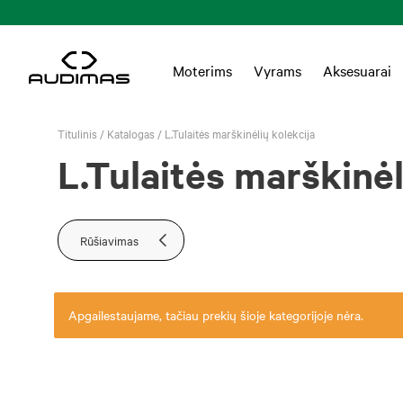
Moterims
Vyrams
Aksesuarai
Titulinis
/
Katalogas
/
L.Tulaitės marškinėlių kolekcija
L.Tulaitės marškinėl
Rūšiavimas
Apgailestaujame, tačiau prekių šioje kategorijoje nėra.