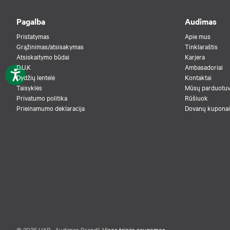
Pagalba
Audimas
Pristatymas
Apie mus
Grąžinimas/atsisakymas
Tinklaraštis
Atsiskaitymo būdai
Karjera
D.U.K
Ambasadoriai
Dydžių lentelė
Kontaktai
Taisyklės
Mūsų parduotu
Privatumo politika
Rūšiuok
Prieinamumo deklaracija
Dovanų kuponai
© 2026 UAB „Audimas Brand“.
Visos teisės saugomos.