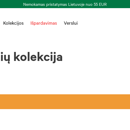
Nemokamas pristatymas Lietuvoje nuo 55 EUR
Kolekcijos
Išpardavimas
Verslui
ių kolekcija