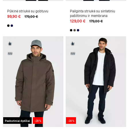
Pūkinė striukė su gobtuvu
Pailginta striukė su sintetiniu
pašiltinimu ir membrana
99,90 €
179,00 €
129,00 €
179,00 €
Paskutiniai dydžiai
-28 %
-28 %