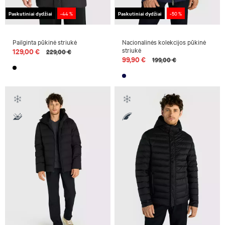
Paskutiniai dydžiai
-44 %
Paskutiniai dydžiai
-50 %
Pailginta pūkinė striukė
Nacionalinės kolekcijos pūkinė
striukė
129,00 €
229,00 €
99,90 €
199,00 €