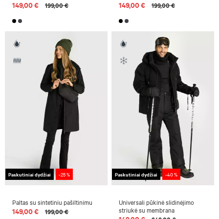
149,00 €
149,00 €
199,00 €
199,00 €
Paskutiniai dydžiai
-25 %
Paskutiniai dydžiai
-40 %
Paltas su sintetiniu pašiltinimu
Universali pūkinė slidinėjimo
striukė su membrana
149,00 €
199,00 €
149,00 €