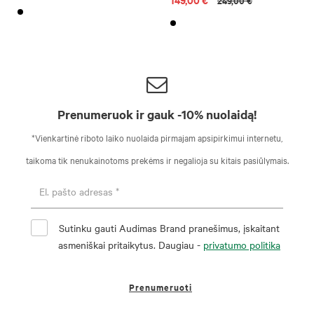
249,00 €
Prenumeruok ir gauk -10% nuolaidą!
*Vienkartinė riboto laiko nuolaida pirmajam apsipirkimui internetu,
taikoma tik nenukainotoms prekėms ir negalioja su kitais pasiūlymais.
Sutinku gauti Audimas Brand pranešimus, įskaitant
asmeniškai pritaikytus. Daugiau -
privatumo politika
Prenumeruoti