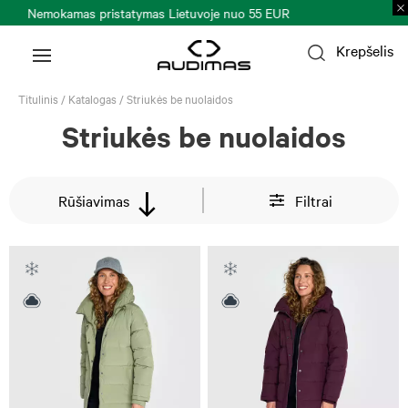
Prekių grąžinimas per 30 k. d.
Plačiau >
Krepšelis
Titulinis
/
Katalogas
/
Striukės be nuolaidos
Striukės be nuolaidos
Rūšiavimas
Filtrai