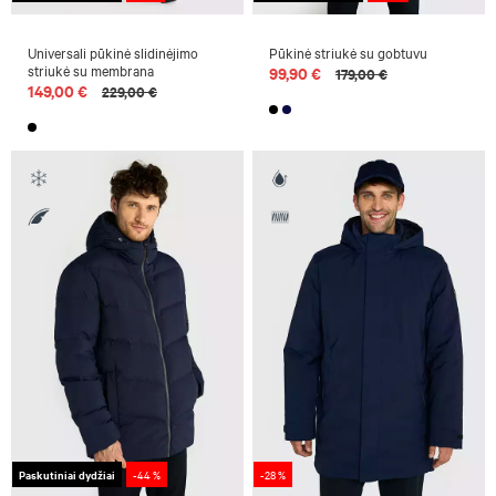
Universali pūkinė slidinėjimo
Pūkinė striukė su gobtuvu
striukė su membrana
99,90 €
179,00 €
149,00 €
229,00 €
Paskutiniai dydžiai
-44 %
-28 %